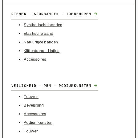
→
RIEMEN - SJORBANDEN - TOEBEHOREN
Synthetische banden
Elastische band
Natuurlijke banden
Klittenband - Lintjes
Accessoires
→
VEILIGHEID – PBM – PODIUMKUNSTEN
Touwen
Beveiliging
Accessoires
Podiumkunsten
Touwen