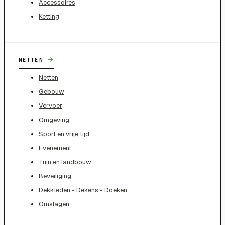
Accessoires
Ketting
→
NETTEN
Netten
Gebouw
Vervoer
Omgeving
Sport en vrije tijd
Evenement
Tuin en landbouw
Beveiliging
Dekkleden - Dekens - Doeken
Omslagen