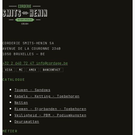
CORDERIE SMITS-HENIN SA
AVENUE DE LA COURONNE 236B
1050 BRUXELLES — BE
+32 2 640 72 47
info@cordage.be
VISA
MC
AMEX
BANCONTACT
CATALOGUE
Touwen - Sandows
Kabels - Ketting - Toebehoren
Netten
Riemen - Sjorbanden - Toebehoren
Veiligheid – PBM – Podiumkunsten
Deursmatten
MÉTIER