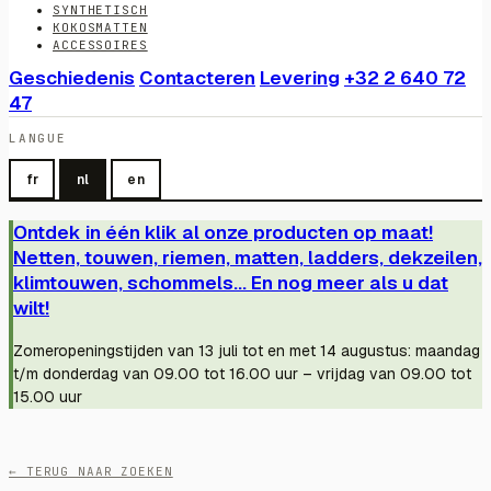
SYNTHETISCH
KOKOSMATTEN
ACCESSOIRES
Geschiedenis
Contacteren
Levering
+32 2 640 72
47
LANGUE
fr
nl
en
Ontdek in één klik al onze producten op maat!
Netten, touwen, riemen, matten, ladders, dekzeilen,
klimtouwen, schommels... En nog meer als u dat
wilt!
Zomeropeningstijden van 13 juli tot en met 14 augustus: maandag
t/m donderdag van 09.00 tot 16.00 uur – vrijdag van 09.00 tot
15.00 uur
← TERUG NAAR ZOEKEN