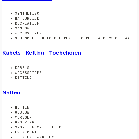
SYNTHETISCH
NATUURLIJK
RECREATIEF
SANDOW
ACCESSOIRES
SCHOMMELS EN TOEBEHOREN - SOEPEL LADDERS OP MAAT
Kabels - Ketting - Toebehoren
KABELS
ACCESSOIRES
KETTING
Netten
NETTEN
GEBOUW
VERVOER
OMGEVING
SPORT EN VRIJE TIJD
EVENEMENT
TUIN EN LANDBOUW