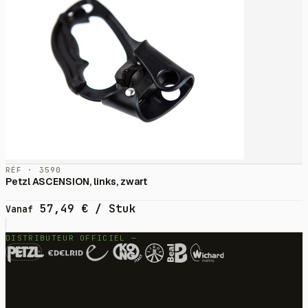
RÉF · 3590
Petzl ASCENSION, links, zwart
57,49
€
/ Stuk
Vanaf
DISTRIBUTEUR OFFICIEL —