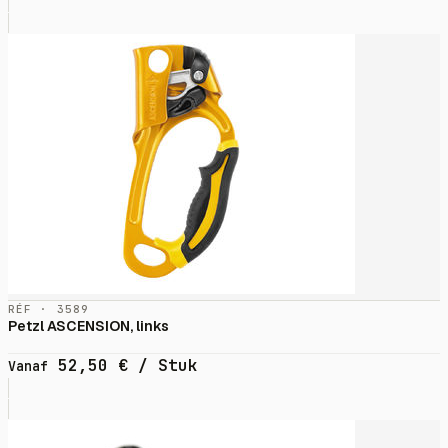
RÉF · 3589
Petzl ASCENSION, links
52,50
€
/ Stuk
Vanaf