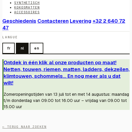
SYNTHETISCH
KOKOSMATTEN
ACCESSOIRES
Geschiedenis
Contacteren
Levering
+32 2 640 72
47
LANGUE
fr
nl
en
Ontdek in één klik al onze producten op maat!
Netten, touwen, riemen, matten, ladders, dekzeilen,
klimtouwen, schommels... En nog meer als u dat
wilt!
Zomeropeningstijden van 13 juli tot en met 14 augustus: maandag
t/m donderdag van 09.00 tot 16.00 uur – vrijdag van 09.00 tot
15.00 uur
← TERUG NAAR ZOEKEN