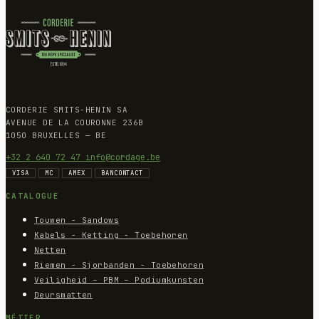
CORDERIE SMITS-HENIN SA
AVENUE DE LA COURONNE 236B
1050 BRUXELLES — BE
+32 2 640 72 47
info@cordage.be
VISA
MC
AMEX
BANCONTACT
CATALOGUE
Touwen - Sandows
Kabels - Ketting - Toebehoren
Netten
Riemen - Sjorbanden - Toebehoren
Veiligheid – PBM – Podiumkunsten
Deursmatten
MÉTIER