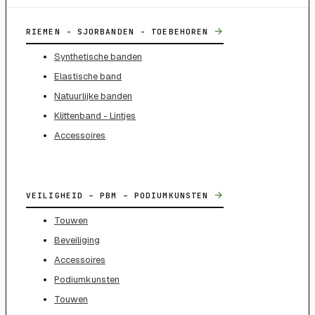
→
RIEMEN - SJORBANDEN - TOEBEHOREN
Synthetische banden
Elastische band
Natuurlijke banden
Klittenband - Lintjes
Accessoires
→
VEILIGHEID – PBM – PODIUMKUNSTEN
Touwen
Beveiliging
Accessoires
Podiumkunsten
Touwen