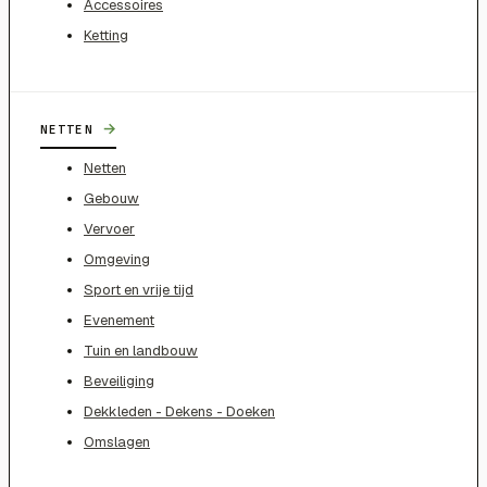
Accessoires
Ketting
→
NETTEN
Netten
Gebouw
Vervoer
Omgeving
Sport en vrije tijd
Evenement
Tuin en landbouw
Beveiliging
Dekkleden - Dekens - Doeken
Omslagen