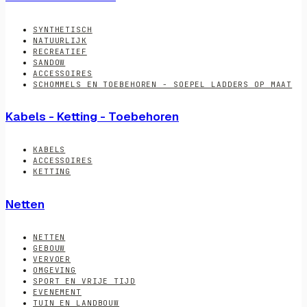
SYNTHETISCH
NATUURLIJK
RECREATIEF
SANDOW
ACCESSOIRES
SCHOMMELS EN TOEBEHOREN - SOEPEL LADDERS OP MAAT
Kabels - Ketting - Toebehoren
KABELS
ACCESSOIRES
KETTING
Netten
NETTEN
GEBOUW
VERVOER
OMGEVING
SPORT EN VRIJE TIJD
EVENEMENT
TUIN EN LANDBOUW