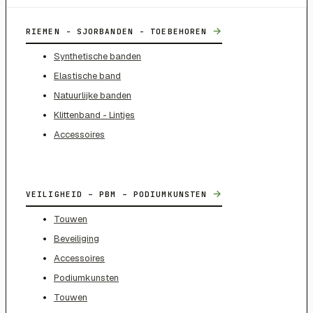
→
RIEMEN - SJORBANDEN - TOEBEHOREN
Synthetische banden
Elastische band
Natuurlijke banden
Klittenband - Lintjes
Accessoires
→
VEILIGHEID – PBM – PODIUMKUNSTEN
Touwen
Beveiliging
Accessoires
Podiumkunsten
Touwen