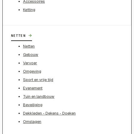
Accessoires
Ketting
→
NETTEN
Netten
Gebouw
Vervoer
Omgeving
Sport en vrije tijd
Evenement
Tuin en landbouw
Beveiliging
Dekkleden - Dekens - Doeken
Omslagen