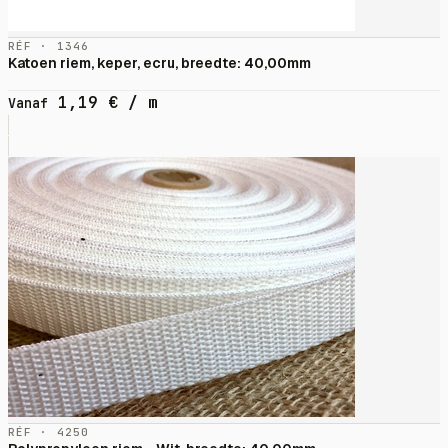
RÉF · 1346
Katoen riem, keper, ecru, breedte: 40,00mm
1,19
€
/ m
Vanaf
RÉF · 4250