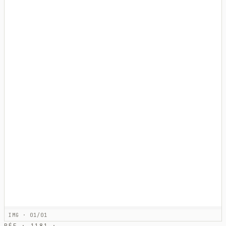
IMG · 01/01
RÉF · 1181 ·