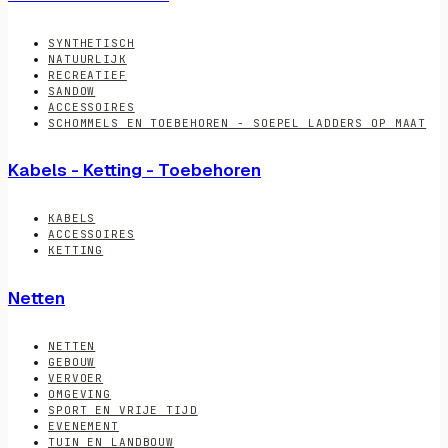
SYNTHETISCH
NATUURLIJK
RECREATIEF
SANDOW
ACCESSOIRES
SCHOMMELS EN TOEBEHOREN - SOEPEL LADDERS OP MAAT
Kabels - Ketting - Toebehoren
KABELS
ACCESSOIRES
KETTING
Netten
NETTEN
GEBOUW
VERVOER
OMGEVING
SPORT EN VRIJE TIJD
EVENEMENT
TUIN EN LANDBOUW