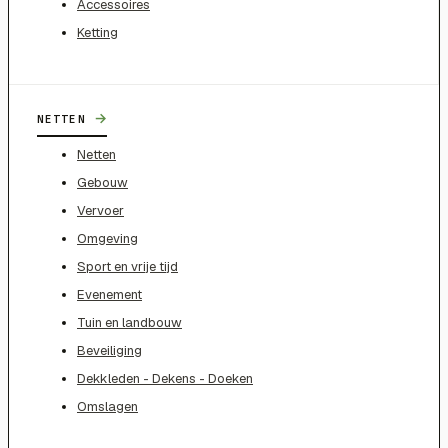
Accessoires
Ketting
→
NETTEN
Netten
Gebouw
Vervoer
Omgeving
Sport en vrije tijd
Evenement
Tuin en landbouw
Beveiliging
Dekkleden - Dekens - Doeken
Omslagen