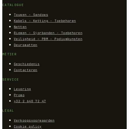
CATALOGUE
Touwen - Sandows
Kabels - Ketting - Toebehoren
Netten
Riemen - Sjorbanden - Toebehoren
Veiligheid – PBM – Podiumkunsten
Deursmatten
MÉTIER
Geschiedenis
Contacteren
SERVICE
Levering
Promo
+32 2 640 72 47
LÉGAL
Verkoopsvoorwaarden
Cookie policy