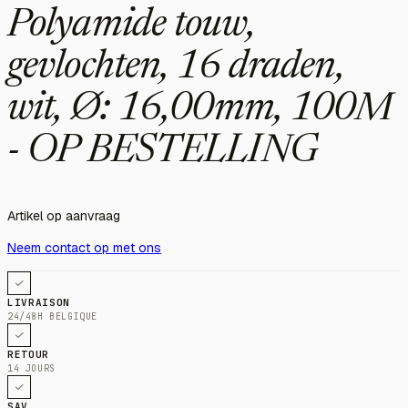
Polyamide touw,
gevlochten, 16 draden,
wit, Ø: 16,00mm, 100M
- OP BESTELLING
Artikel op aanvraag
Neem contact op met ons
LIVRAISON
24/48H BELGIQUE
RETOUR
14 JOURS
SAV