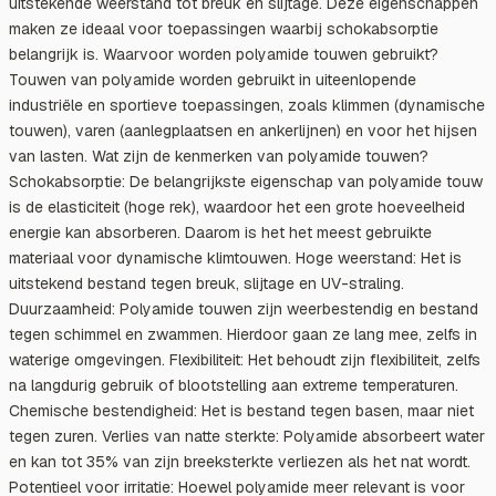
uitstekende weerstand tot breuk en slijtage. Deze eigenschappen
maken ze ideaal voor toepassingen waarbij schokabsorptie
belangrijk is. Waarvoor worden polyamide touwen gebruikt?
Touwen van polyamide worden gebruikt in uiteenlopende
industriële en sportieve toepassingen, zoals klimmen (dynamische
touwen), varen (aanlegplaatsen en ankerlijnen) en voor het hijsen
van lasten. Wat zijn de kenmerken van polyamide touwen?
Schokabsorptie: De belangrijkste eigenschap van polyamide touw
is de elasticiteit (hoge rek), waardoor het een grote hoeveelheid
energie kan absorberen. Daarom is het het meest gebruikte
materiaal voor dynamische klimtouwen. Hoge weerstand: Het is
uitstekend bestand tegen breuk, slijtage en UV-straling.
Duurzaamheid: Polyamide touwen zijn weerbestendig en bestand
tegen schimmel en zwammen. Hierdoor gaan ze lang mee, zelfs in
waterige omgevingen. Flexibiliteit: Het behoudt zijn flexibiliteit, zelfs
na langdurig gebruik of blootstelling aan extreme temperaturen.
Chemische bestendigheid: Het is bestand tegen basen, maar niet
tegen zuren. Verlies van natte sterkte: Polyamide absorbeert water
en kan tot 35% van zijn breeksterkte verliezen als het nat wordt.
Potentieel voor irritatie: Hoewel polyamide meer relevant is voor