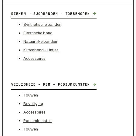
→
RIEMEN - SJORBANDEN - TOEBEHOREN
Synthetische banden
Elastische band
Natuurlijke banden
Klittenband - Lintjes
Accessoires
→
VEILIGHEID – PBM – PODIUMKUNSTEN
Touwen
Beveiliging
Accessoires
Podiumkunsten
Touwen