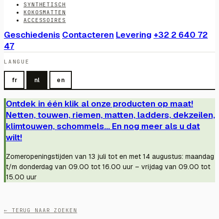
SYNTHETISCH
KOKOSMATTEN
ACCESSOIRES
Geschiedenis
Contacteren
Levering
+32 2 640 72
47
LANGUE
fr
nl
en
Ontdek in één klik al onze producten op maat!
Netten, touwen, riemen, matten, ladders, dekzeilen,
klimtouwen, schommels... En nog meer als u dat
wilt!
Zomeropeningstijden van 13 juli tot en met 14 augustus: maandag
t/m donderdag van 09.00 tot 16.00 uur – vrijdag van 09.00 tot
15.00 uur
← TERUG NAAR ZOEKEN