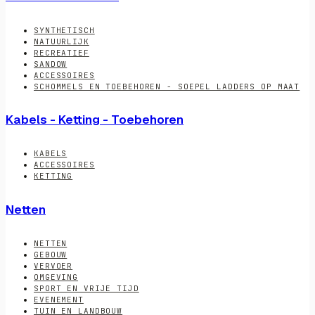
SYNTHETISCH
NATUURLIJK
RECREATIEF
SANDOW
ACCESSOIRES
SCHOMMELS EN TOEBEHOREN - SOEPEL LADDERS OP MAAT
Kabels - Ketting - Toebehoren
KABELS
ACCESSOIRES
KETTING
Netten
NETTEN
GEBOUW
VERVOER
OMGEVING
SPORT EN VRIJE TIJD
EVENEMENT
TUIN EN LANDBOUW