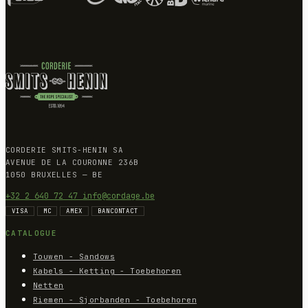
CORDERIE SMITS-HENIN SA
AVENUE DE LA COURONNE 236B
1050 BRUXELLES — BE
+32 2 640 72 47
info@cordage.be
VISA
MC
AMEX
BANCONTACT
CATALOGUE
Touwen - Sandows
Kabels - Ketting - Toebehoren
Netten
Riemen - Sjorbanden - Toebehoren