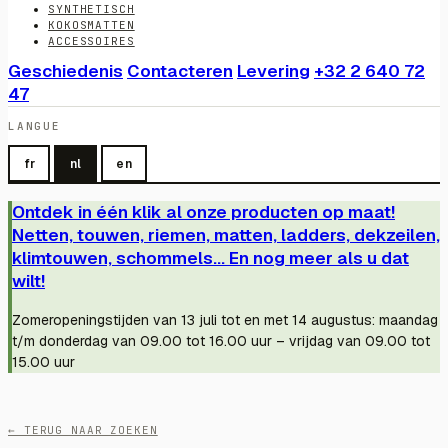
SYNTHETISCH
KOKOSMATTEN
ACCESSOIRES
Geschiedenis
Contacteren
Levering
+32 2 640 72
47
LANGUE
fr
nl
en
Ontdek in één klik al onze producten op maat!
Netten, touwen, riemen, matten, ladders, dekzeilen,
klimtouwen, schommels... En nog meer als u dat
wilt!
Zomeropeningstijden van 13 juli tot en met 14 augustus: maandag
t/m donderdag van 09.00 tot 16.00 uur – vrijdag van 09.00 tot
15.00 uur
← TERUG NAAR ZOEKEN