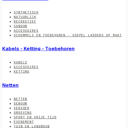
SYNTHETISCH
NATUURLIJK
RECREATIEF
SANDOW
ACCESSOIRES
SCHOMMELS EN TOEBEHOREN - SOEPEL LADDERS OP MAAT
Kabels - Ketting - Toebehoren
KABELS
ACCESSOIRES
KETTING
Netten
NETTEN
GEBOUW
VERVOER
OMGEVING
SPORT EN VRIJE TIJD
EVENEMENT
TUIN EN LANDBOUW