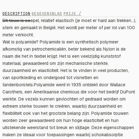
DESCRIPTION
GEGEVENSBLAD
PRIJS /
Dit touw is soepel, relatief elastisch (je moet er hard aan trekken...),
sterk en gemaakt in België. Het wordt per meter of per rol van 100
meter verkocht.
Wat is polyamide? Polyamide is een synthetisch polymeer
afkomstig van petrochemicaliën, beter bekend als Nylon is de
naam die het in textiel krijgt. Het is een veelzijdig kunststof
materiaal, gewaardeerd om zijn mechanische sterkte,
duurzaamheid en elasticiteit. Het is te vinden in veel producten,
van sportkleding en ondergoed tot visnetten en
tandenborstels.Polyamide werd in 1935 ontdekt door Wallace
Carothers, een Amerikaanse chemicus die voor het bedrijf DuPont
werkte. De vezels kunnen gevlochten of gedraaid worden om
extreem sterke touwen te creëren, waarbij duurzaamheid en
flexibiliteit ook van het grootste belang zijn. Polyamide touwen
worden zeer gewaardeerd om hun hoge elasticiteit en hun
uitstekende weerstand tot breuk en slijtage. Deze eigenschappen
maken ze ideaal voor toepassingen waarbij schokabsorptie