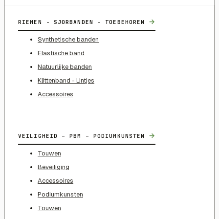
→
RIEMEN - SJORBANDEN - TOEBEHOREN
Synthetische banden
Elastische band
Natuurlijke banden
Klittenband - Lintjes
Accessoires
→
VEILIGHEID – PBM – PODIUMKUNSTEN
Touwen
Beveiliging
Accessoires
Podiumkunsten
Touwen