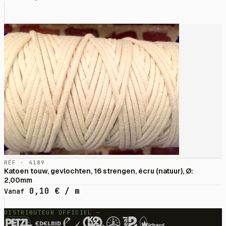
RÉF · 4189
Katoen touw, gevlochten, 16 strengen, écru (natuur), Ø:
2,00mm
0,10
€
/ m
Vanaf
DISTRIBUTEUR OFFICIEL —