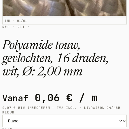
IMG · 01/01
RÉF · 211 ·
Polyamide touw,
gevlochten, 16 draden,
wit, Ø: 2,00 mm
0,06
€
/ m
Vanaf
0,07
€
BTW INBEGREPEN · TVA INCL. · LIVRAISON 24/48H
KLEUR