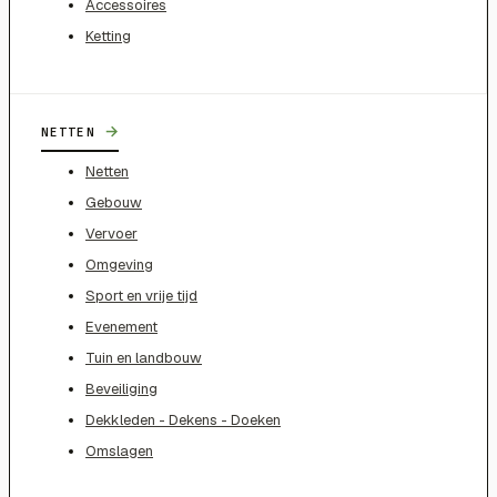
Accessoires
Ketting
→
NETTEN
Netten
Gebouw
Vervoer
Omgeving
Sport en vrije tijd
Evenement
Tuin en landbouw
Beveiliging
Dekkleden - Dekens - Doeken
Omslagen