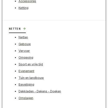
Accessoires
Ketting
→
NETTEN
Netten
Gebouw
Vervoer
Omgeving
Sport en vrije tijd
Evenement
Tuin en landbouw
Beveiliging
Dekkleden - Dekens - Doeken
Omslagen