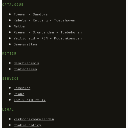
CATALOGUE
Touwen - Sandows
Kabels - Ketting - Toebehoren
Netten
Riemen - Sjorbanden - Toebehoren
Veiligheid – PBM – Podiumkunsten
Deursmatten
MÉTIER
Geschiedenis
Contacteren
SERVICE
Levering
Promo
+32 2 640 72 47
LÉGAL
Verkoopsvoorwaarden
Cookie policy