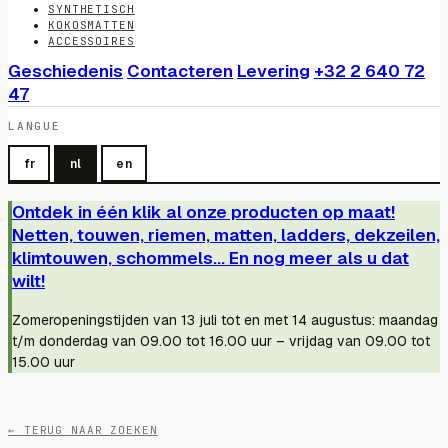
SYNTHETISCH
KOKOSMATTEN
ACCESSOIRES
Geschiedenis
Contacteren
Levering
+32 2 640 72
47
LANGUE
fr
nl
en
Ontdek in één klik al onze producten op maat!
Netten, touwen, riemen, matten, ladders, dekzeilen,
klimtouwen, schommels... En nog meer als u dat
wilt!
Zomeropeningstijden van 13 juli tot en met 14 augustus: maandag
t/m donderdag van 09.00 tot 16.00 uur – vrijdag van 09.00 tot
15.00 uur
← TERUG NAAR ZOEKEN