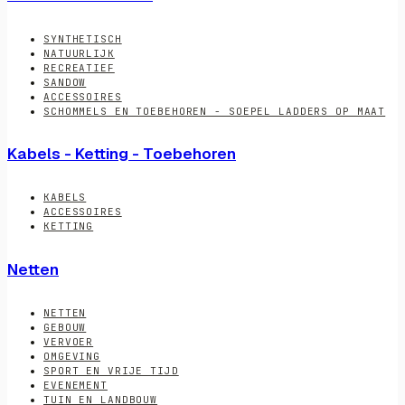
SYNTHETISCH
NATUURLIJK
RECREATIEF
SANDOW
ACCESSOIRES
SCHOMMELS EN TOEBEHOREN - SOEPEL LADDERS OP MAAT
Kabels - Ketting - Toebehoren
KABELS
ACCESSOIRES
KETTING
Netten
NETTEN
GEBOUW
VERVOER
OMGEVING
SPORT EN VRIJE TIJD
EVENEMENT
TUIN EN LANDBOUW