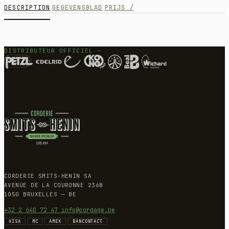
DESCRIPTION
GEGEVENSBLAD
PRIJS /
DISTRIBUTEUR OFFICIEL —
CORDERIE SMITS-HENIN SA
AVENUE DE LA COURONNE 236B
1050 BRUXELLES — BE
+32 2 640 72 47
info@cordage.be
VISA
MC
AMEX
BANCONTACT