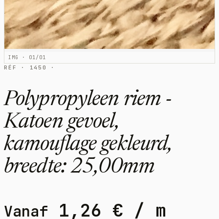
IMG · 01/01
RÉF · 1450 ·
Polypropyleen riem -
Katoen gevoel,
kamouflage gekleurd,
breedte: 25,00mm
1,26
€
/ m
Vanaf