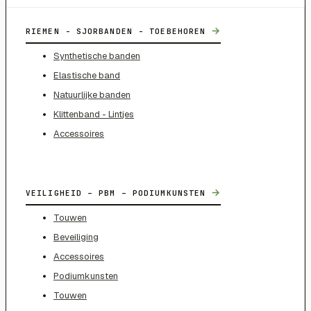
→
RIEMEN - SJORBANDEN - TOEBEHOREN
Synthetische banden
Elastische band
Natuurlijke banden
Klittenband - Lintjes
Accessoires
→
VEILIGHEID – PBM – PODIUMKUNSTEN
Touwen
Beveiliging
Accessoires
Podiumkunsten
Touwen