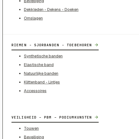
Beveiliging
Dekkleden - Dekens - Doeken
Omslagen
→
RIEMEN - SJORBANDEN - TOEBEHOREN
Synthetische banden
Elastische band
Natuurlijke banden
Klittenband - Lintjes
Accessoires
→
VEILIGHEID – PBM – PODIUMKUNSTEN
Touwen
Beveiliging