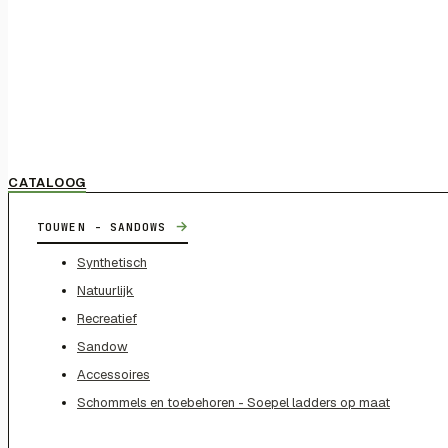
CATALOOG
→
TOUWEN - SANDOWS
Synthetisch
Natuurlijk
Recreatief
Sandow
Accessoires
Schommels en toebehoren - Soepel ladders op maat