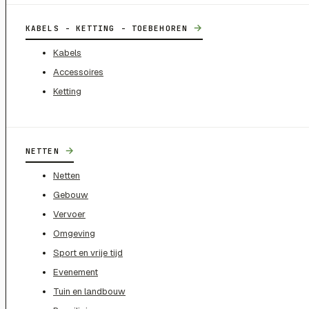
→
KABELS - KETTING - TOEBEHOREN
Kabels
Accessoires
Ketting
→
NETTEN
Netten
Gebouw
Vervoer
Omgeving
Sport en vrije tijd
Evenement
Tuin en landbouw