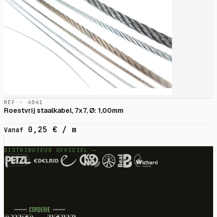
RÉF · 4041
Roestvrij staalkabel, 7x7, Ø: 1,00mm
0,25
€
/ m
Vanaf
DISTRIBUTEUR OFFICIEL —