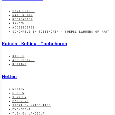
SYNTHETISCH
NATUURLIJK
RECREATIEF
SANDOW
ACCESSOIRES
SCHOMMELS EN TOEBEHOREN - SOEPEL LADDERS OP MAAT
Kabels - Ketting - Toebehoren
KABELS
ACCESSOIRES
KETTING
Netten
NETTEN
GEBOUW
VERVOER
OMGEVING
SPORT EN VRIJE TIJD
EVENEMENT
TUIN EN LANDBOUW