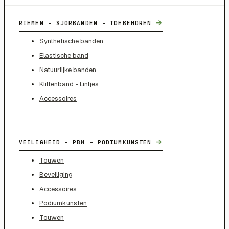
→
RIEMEN - SJORBANDEN - TOEBEHOREN
Synthetische banden
Elastische band
Natuurlijke banden
Klittenband - Lintjes
Accessoires
→
VEILIGHEID – PBM – PODIUMKUNSTEN
Touwen
Beveiliging
Accessoires
Podiumkunsten
Touwen