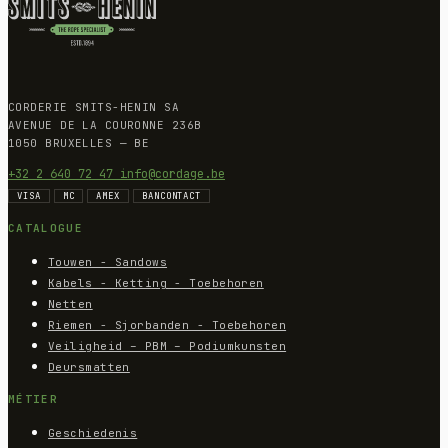
CORDERIE SMITS-HENIN SA
AVENUE DE LA COURONNE 236B
1050 BRUXELLES — BE
+32 2 640 72 47
info@cordage.be
VISA
MC
AMEX
BANCONTACT
CATALOGUE
Touwen - Sandows
Kabels - Ketting - Toebehoren
Netten
Riemen - Sjorbanden - Toebehoren
Veiligheid – PBM – Podiumkunsten
Deursmatten
MÉTIER
Geschiedenis