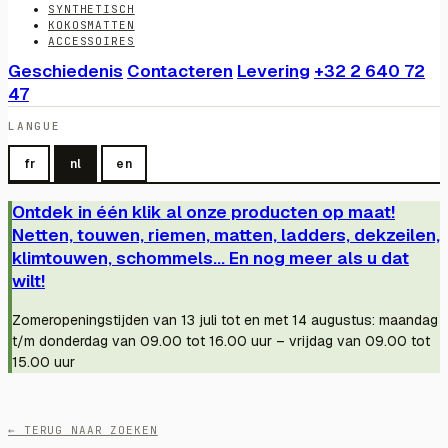
SYNTHETISCH
KOKOSMATTEN
ACCESSOIRES
Geschiedenis
Contacteren
Levering
+32 2 640 72
47
LANGUE
fr
nl
en
Ontdek in één klik al onze producten op maat!
Netten, touwen, riemen, matten, ladders, dekzeilen,
klimtouwen, schommels... En nog meer als u dat
wilt!
Zomeropeningstijden van 13 juli tot en met 14 augustus: maandag
t/m donderdag van 09.00 tot 16.00 uur – vrijdag van 09.00 tot
15.00 uur
← TERUG NAAR ZOEKEN