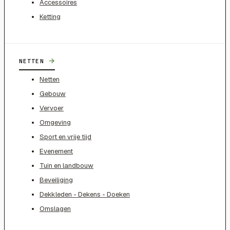
Accessoires
Ketting
→
NETTEN
Netten
Gebouw
Vervoer
Omgeving
Sport en vrije tijd
Evenement
Tuin en landbouw
Beveiliging
Dekkleden - Dekens - Doeken
Omslagen