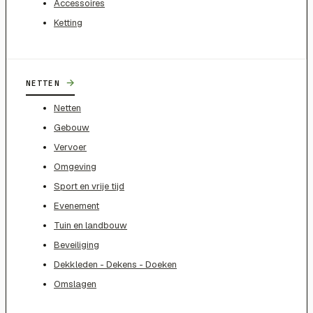
Accessoires
Ketting
→
NETTEN
Netten
Gebouw
Vervoer
Omgeving
Sport en vrije tijd
Evenement
Tuin en landbouw
Beveiliging
Dekkleden - Dekens - Doeken
Omslagen