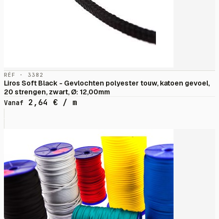
RÉF · 3382
Liros Soft Black - Gevlochten polyester touw, katoen gevoel,
20 strengen, zwart, Ø: 12,00mm
2,64
€
/ m
Vanaf