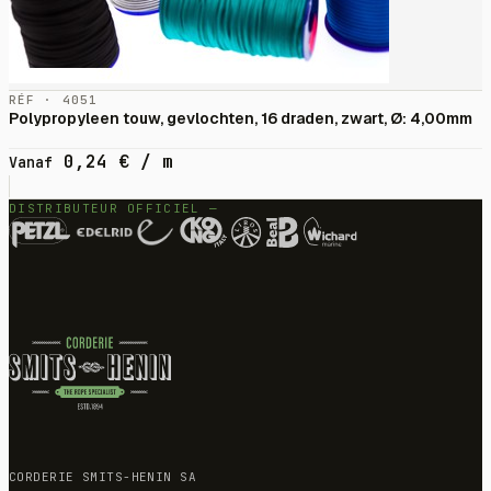
RÉF · 4051
Polypropyleen touw, gevlochten, 16 draden, zwart, Ø: 4,00mm
0,24
€
/ m
Vanaf
DISTRIBUTEUR OFFICIEL —
CORDERIE SMITS-HENIN SA