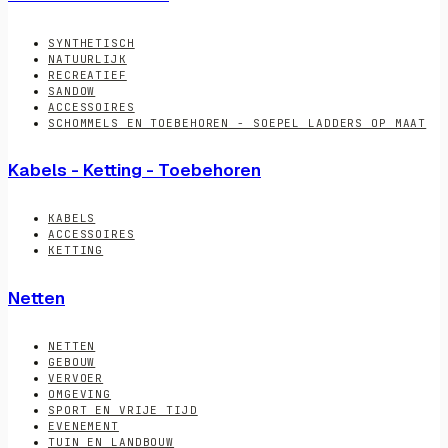
SYNTHETISCH
NATUURLIJK
RECREATIEF
SANDOW
ACCESSOIRES
SCHOMMELS EN TOEBEHOREN - SOEPEL LADDERS OP MAAT
Kabels - Ketting - Toebehoren
KABELS
ACCESSOIRES
KETTING
Netten
NETTEN
GEBOUW
VERVOER
OMGEVING
SPORT EN VRIJE TIJD
EVENEMENT
TUIN EN LANDBOUW