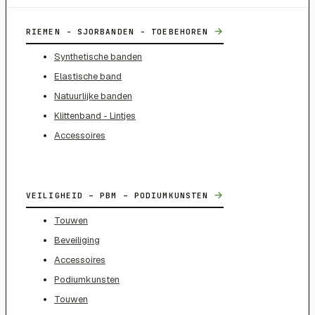
→
RIEMEN - SJORBANDEN - TOEBEHOREN
Synthetische banden
Elastische band
Natuurlijke banden
Klittenband - Lintjes
Accessoires
→
VEILIGHEID – PBM – PODIUMKUNSTEN
Touwen
Beveiliging
Accessoires
Podiumkunsten
Touwen