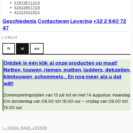
SYNTHETISCH
KOKOSMATTEN
ACCESSOIRES
Geschiedenis
Contacteren
Levering
+32 2 640 72
47
LANGUE
fr
nl
en
Ontdek in één klik al onze producten op maat!
Netten, touwen, riemen, matten, ladders, dekzeilen,
klimtouwen, schommels... En nog meer als u dat
wilt!
Zomeropeningstijden van 13 juli tot en met 14 augustus: maandag
t/m donderdag van 09.00 tot 16.00 uur – vrijdag van 09.00 tot
15.00 uur
← TERUG NAAR ZOEKEN