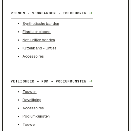
→
RIEMEN - SJORBANDEN - TOEBEHOREN
Synthetische banden
Elastische band
Natuurlijke banden
Klittenband - Lintjes
Accessoires
→
VEILIGHEID – PBM – PODIUMKUNSTEN
Touwen
Beveiliging
Accessoires
Podiumkunsten
Touwen