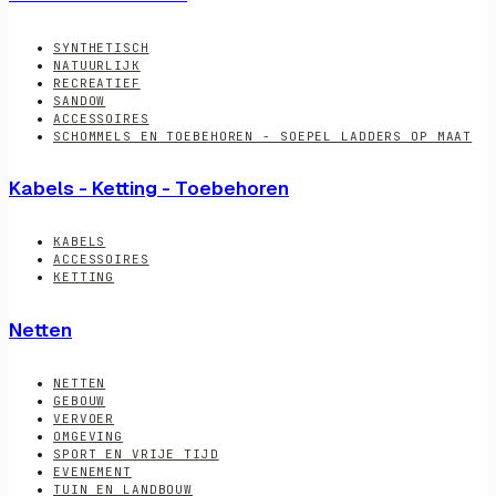
SYNTHETISCH
NATUURLIJK
RECREATIEF
SANDOW
ACCESSOIRES
SCHOMMELS EN TOEBEHOREN - SOEPEL LADDERS OP MAAT
Kabels - Ketting - Toebehoren
KABELS
ACCESSOIRES
KETTING
Netten
NETTEN
GEBOUW
VERVOER
OMGEVING
SPORT EN VRIJE TIJD
EVENEMENT
TUIN EN LANDBOUW