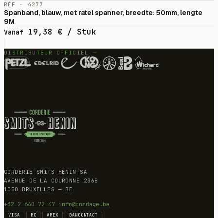
RÉF · 4277
Spanband, blauw, met ratel spanner, breedte: 50mm, lengte
9M
19,38
€
/ Stuk
Vanaf
DISTRIBUTEUR OFFICIEL —
CORDERIE SMITS-HENIN SA
AVENUE DE LA COURONNE 236B
1050 BRUXELLES — BE
+32 2 640 72 47
info@cordage.be
VISA
MC
AMEX
BANCONTACT