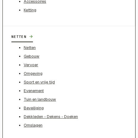
Accessoires
Ketting
→
NETTEN
Netten
Gebouw
Vervoer
Omgeving
Sport en vrije tijd
Evenement
Tuin en landbouw
Beveiliging
Dekkleden - Dekens - Doeken
Omslagen