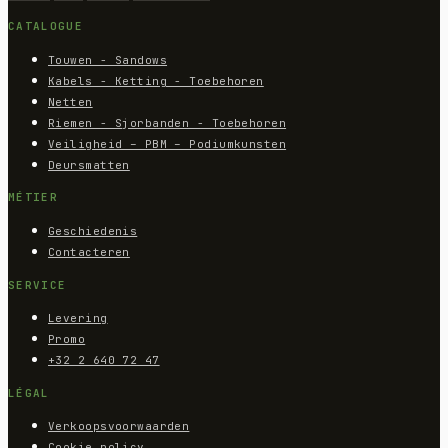
CATALOGUE
Touwen - Sandows
Kabels - Ketting - Toebehoren
Netten
Riemen - Sjorbanden - Toebehoren
Veiligheid – PBM – Podiumkunsten
Deursmatten
MÉTIER
Geschiedenis
Contacteren
SERVICE
Levering
Promo
+32 2 640 72 47
LÉGAL
Verkoopsvoorwaarden
Cookie policy