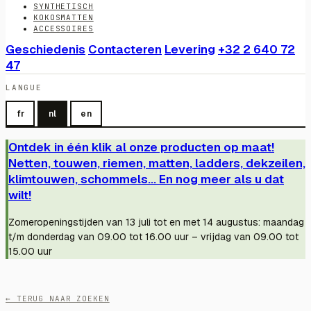
SYNTHETISCH
KOKOSMATTEN
ACCESSOIRES
Geschiedenis
Contacteren
Levering
+32 2 640 72
47
LANGUE
fr
nl
en
Ontdek in één klik al onze producten op maat!
Netten, touwen, riemen, matten, ladders, dekzeilen,
klimtouwen, schommels... En nog meer als u dat
wilt!
Zomeropeningstijden van 13 juli tot en met 14 augustus: maandag
t/m donderdag van 09.00 tot 16.00 uur – vrijdag van 09.00 tot
15.00 uur
← TERUG NAAR ZOEKEN