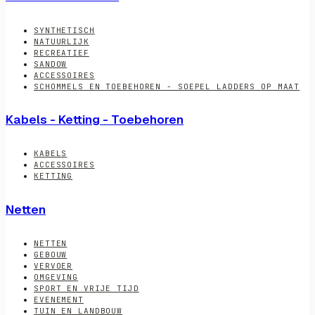
SYNTHETISCH
NATUURLIJK
RECREATIEF
SANDOW
ACCESSOIRES
SCHOMMELS EN TOEBEHOREN - SOEPEL LADDERS OP MAAT
Kabels - Ketting - Toebehoren
KABELS
ACCESSOIRES
KETTING
Netten
NETTEN
GEBOUW
VERVOER
OMGEVING
SPORT EN VRIJE TIJD
EVENEMENT
TUIN EN LANDBOUW