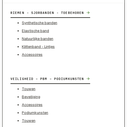
→
RIEMEN - SJORBANDEN - TOEBEHOREN
Synthetische banden
Elastische band
Natuurlijke banden
Klittenband - Lintjes
Accessoires
→
VEILIGHEID – PBM – PODIUMKUNSTEN
Touwen
Beveiliging
Accessoires
Podiumkunsten
Touwen