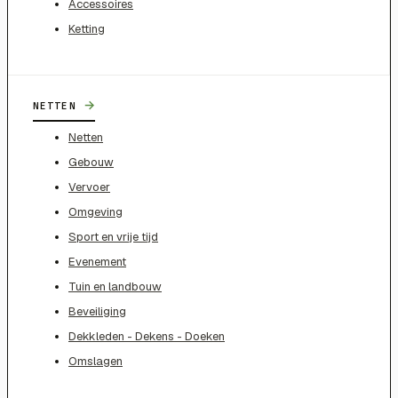
Accessoires
Ketting
→
NETTEN
Netten
Gebouw
Vervoer
Omgeving
Sport en vrije tijd
Evenement
Tuin en landbouw
Beveiliging
Dekkleden - Dekens - Doeken
Omslagen