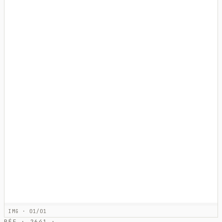
IMG · 01/01
RÉF · 2641 ·