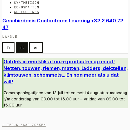
SYNTHETISCH
KOKOSMATTEN
ACCESSOIRES
Geschiedenis
Contacteren
Levering
+32 2 640 72
47
LANGUE
fr
nl
en
Ontdek in één klik al onze producten op maat!
Netten, touwen, riemen, matten, ladders, dekzeilen,
klimtouwen, schommels... En nog meer als u dat
wilt!
Zomeropeningstijden van 13 juli tot en met 14 augustus: maandag
t/m donderdag van 09.00 tot 16.00 uur – vrijdag van 09.00 tot
15.00 uur
← TERUG NAAR ZOEKEN