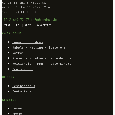
CORDERIE SMITS-HENIN SA
AVENUE DE LA COURONNE 236B
1050 BRUXELLES — BE
+32 2 640 72 47
info@cordage.be
VISA
MC
AMEX
BANCONTACT
CATALOGUE
Touwen - Sandows
Kabels - Ketting - Toebehoren
Netten
Riemen - Sjorbanden - Toebehoren
Veiligheid – PBM – Podiumkunsten
Deursmatten
MÉTIER
Geschiedenis
Contacteren
SERVICE
Levering
Promo