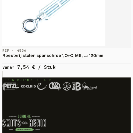
RÉF · 4506
Roestvrij stalen spanschroef, O+O, M8, L.: 120mm
7,54
€
/ Stuk
Vanaf
DISTRIBUTEUR OFFICIEL —