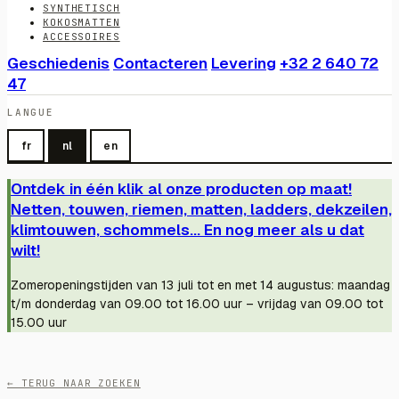
SYNTHETISCH
KOKOSMATTEN
ACCESSOIRES
Geschiedenis
Contacteren
Levering
+32 2 640 72
47
LANGUE
fr
nl
en
Ontdek in één klik al onze producten op maat!
Netten, touwen, riemen, matten, ladders, dekzeilen,
klimtouwen, schommels... En nog meer als u dat
wilt!
Zomeropeningstijden van 13 juli tot en met 14 augustus: maandag
t/m donderdag van 09.00 tot 16.00 uur – vrijdag van 09.00 tot
15.00 uur
← TERUG NAAR ZOEKEN