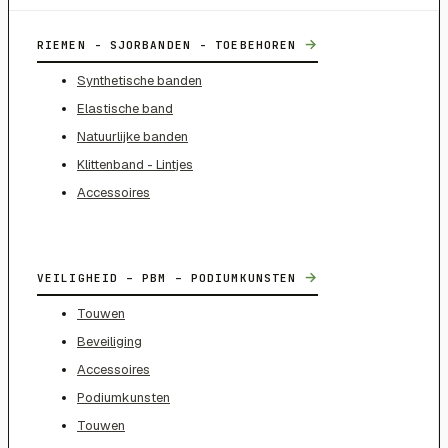
→
RIEMEN - SJORBANDEN - TOEBEHOREN
Synthetische banden
Elastische band
Natuurlijke banden
Klittenband - Lintjes
Accessoires
→
VEILIGHEID – PBM – PODIUMKUNSTEN
Touwen
Beveiliging
Accessoires
Podiumkunsten
Touwen