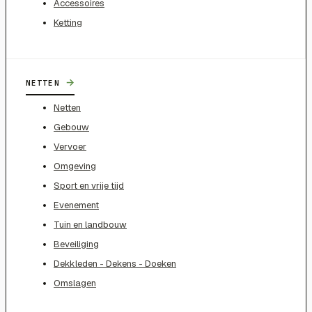
Accessoires
Ketting
→
NETTEN
Netten
Gebouw
Vervoer
Omgeving
Sport en vrije tijd
Evenement
Tuin en landbouw
Beveiliging
Dekkleden - Dekens - Doeken
Omslagen