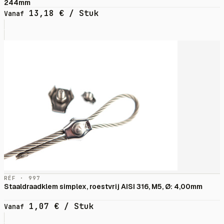
244mm
13,18
€
/ Stuk
Vanaf
RÉF · 997
Staaldraadklem simplex, roestvrij AISI 316, M5, Ø: 4,00mm
1,07
€
/ Stuk
Vanaf