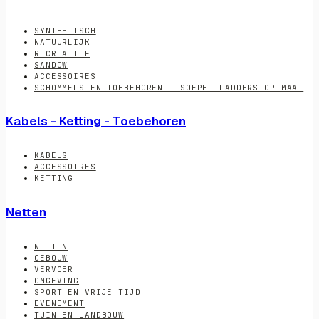
SYNTHETISCH
NATUURLIJK
RECREATIEF
SANDOW
ACCESSOIRES
SCHOMMELS EN TOEBEHOREN - SOEPEL LADDERS OP MAAT
Kabels - Ketting - Toebehoren
KABELS
ACCESSOIRES
KETTING
Netten
NETTEN
GEBOUW
VERVOER
OMGEVING
SPORT EN VRIJE TIJD
EVENEMENT
TUIN EN LANDBOUW