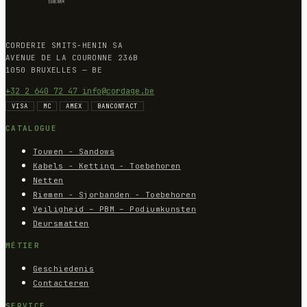
CORDERIE SMITS-HENIN SA
AVENUE DE LA COURONNE 236B
1050 BRUXELLES — BE
+32 2 640 72 47
info@cordage.be
VISA
MC
AMEX
BANCONTACT
CATALOGUE
Touwen - Sandows
Kabels - Ketting - Toebehoren
Netten
Riemen - Sjorbanden - Toebehoren
Veiligheid – PBM – Podiumkunsten
Deursmatten
MÉTIER
Geschiedenis
Contacteren
SERVICE