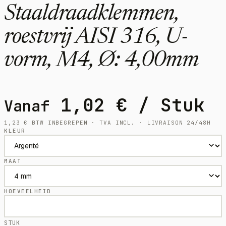
Staaldraadklemmen,
roestvrij AISI 316, U-
vorm, M4, Ø: 4,00mm
1,02
€
/ Stuk
Vanaf
1,23
€
BTW INBEGREPEN · TVA INCL. · LIVRAISON 24/48H
KLEUR
MAAT
HOEVEELHEID
STUK