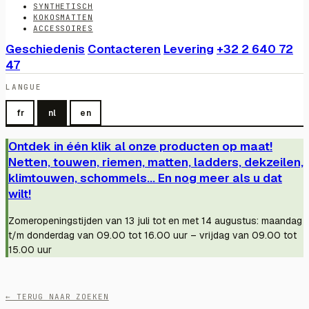
SYNTHETISCH
KOKOSMATTEN
ACCESSOIRES
Geschiedenis
Contacteren
Levering
+32 2 640 72
47
LANGUE
fr
nl
en
Ontdek in één klik al onze producten op maat!
Netten, touwen, riemen, matten, ladders, dekzeilen,
klimtouwen, schommels... En nog meer als u dat
wilt!
Zomeropeningstijden van 13 juli tot en met 14 augustus: maandag
t/m donderdag van 09.00 tot 16.00 uur – vrijdag van 09.00 tot
15.00 uur
← TERUG NAAR ZOEKEN