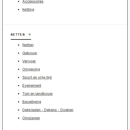
Accessoires
Ketting
→
NETTEN
Netten
Gebouw
Vervoer
Omgeving
Sport en vrije tijd
Evenement
Tuin en landbouw
Beveiliging
Dekkleden - Dekens - Doeken
Omslagen