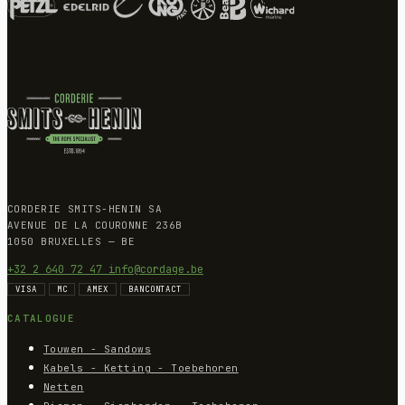
CORDERIE SMITS-HENIN SA
AVENUE DE LA COURONNE 236B
1050 BRUXELLES — BE
+32 2 640 72 47
info@cordage.be
VISA
MC
AMEX
BANCONTACT
CATALOGUE
Touwen - Sandows
Kabels - Ketting - Toebehoren
Netten