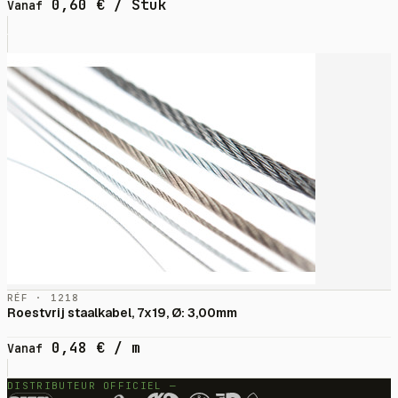
0,60
€
/ Stuk
Vanaf
RÉF · 1218
Roestvrij staalkabel, 7x19, Ø: 3,00mm
0,48
€
/ m
Vanaf
DISTRIBUTEUR OFFICIEL —