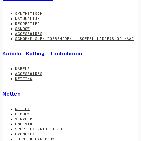
SYNTHETISCH
NATUURLIJK
RECREATIEF
SANDOW
ACCESSOIRES
SCHOMMELS EN TOEBEHOREN - SOEPEL LADDERS OP MAAT
Kabels - Ketting - Toebehoren
KABELS
ACCESSOIRES
KETTING
Netten
NETTEN
GEBOUW
VERVOER
OMGEVING
SPORT EN VRIJE TIJD
EVENEMENT
TUIN EN LANDBOUW