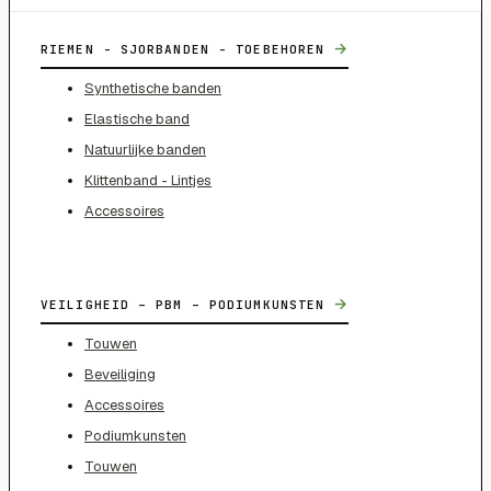
→
RIEMEN - SJORBANDEN - TOEBEHOREN
Synthetische banden
Elastische band
Natuurlijke banden
Klittenband - Lintjes
Accessoires
→
VEILIGHEID – PBM – PODIUMKUNSTEN
Touwen
Beveiliging
Accessoires
Podiumkunsten
Touwen