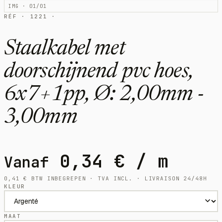
IMG · 01/01
RÉF · 1221 ·
Staalkabel met
doorschijnend pvc hoes,
6x7+1pp, Ø: 2,00mm -
3,00mm
0,34
€
/ m
Vanaf
0,41
€
BTW INBEGREPEN · TVA INCL. · LIVRAISON 24/48H
KLEUR
MAAT