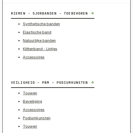
→
RIEMEN - SJORBANDEN - TOEBEHOREN
Synthetische banden
Elastische band
Natuurlijke banden
Klittenband - Lintjes
Accessoires
→
VEILIGHEID – PBM – PODIUMKUNSTEN
Touwen
Beveiliging
Accessoires
Podiumkunsten
Touwen