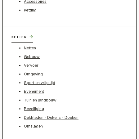
Accessoires
Ketting
→
NETTEN
Netten
Gebouw
Vervoer
Omgeving
Sport en vrije tijd
Evenement
Tuin en landbouw
Beveiliging
Dekkleden - Dekens - Doeken
Omslagen