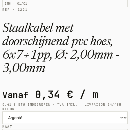
IMG · 01/01
RÉF · 1221 ·
Staalkabel met
doorschijnend pvc hoes,
6x7+1pp, Ø: 2,00mm -
3,00mm
0,34
€
/ m
Vanaf
0,41
€
BTW INBEGREPEN · TVA INCL. · LIVRAISON 24/48H
KLEUR
MAAT