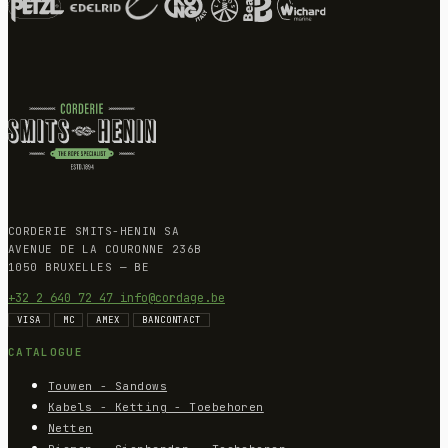
CORDERIE SMITS-HENIN SA
AVENUE DE LA COURONNE 236B
1050 BRUXELLES — BE
+32 2 640 72 47
info@cordage.be
VISA
MC
AMEX
BANCONTACT
CATALOGUE
Touwen - Sandows
Kabels - Ketting - Toebehoren
Netten