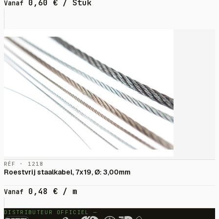
0,60
€
/ Stuk
Vanaf
RÉF · 1218
Roestvrij staalkabel, 7x19, Ø: 3,00mm
0,48
€
/ m
Vanaf
DISTRIBUTEUR OFFICIEL —