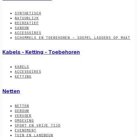
SYNTHETISCH
NATUURLIJK
RECREATIEF
SANDOW
ACCESSOIRES
SCHOMMELS EN TOEBEHOREN - SOEPEL LADDERS OP MAAT
Kabels - Ketting - Toebehoren
KABELS
ACCESSOIRES
KETTING
Netten
NETTEN
GEBOUW
VERVOER
OMGEVING
SPORT EN VRIJE TIJD
EVENEMENT
TUIN EN LANDBOUW