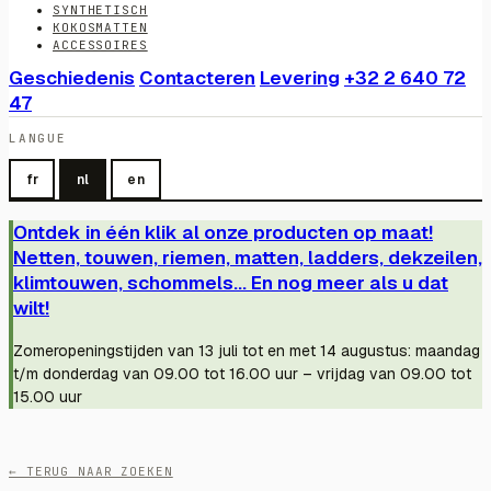
SYNTHETISCH
KOKOSMATTEN
ACCESSOIRES
Geschiedenis
Contacteren
Levering
+32 2 640 72
47
LANGUE
fr
nl
en
Ontdek in één klik al onze producten op maat!
Netten, touwen, riemen, matten, ladders, dekzeilen,
klimtouwen, schommels... En nog meer als u dat
wilt!
Zomeropeningstijden van 13 juli tot en met 14 augustus: maandag
t/m donderdag van 09.00 tot 16.00 uur – vrijdag van 09.00 tot
15.00 uur
← TERUG NAAR ZOEKEN