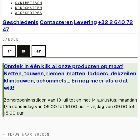
SYNTHETISCH
KOKOSMATTEN
ACCESSOIRES
Geschiedenis
Contacteren
Levering
+32 2 640 72
47
LANGUE
fr
nl
en
Ontdek in één klik al onze producten op maat!
Netten, touwen, riemen, matten, ladders, dekzeilen,
klimtouwen, schommels... En nog meer als u dat
wilt!
Zomeropeningstijden van 13 juli tot en met 14 augustus: maandag
t/m donderdag van 09.00 tot 16.00 uur – vrijdag van 09.00 tot
15.00 uur
← TERUG NAAR ZOEKEN