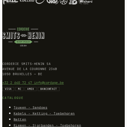
CORDERIE SMITS-HENIN SA
AVENUE DE LA COURONNE 236B
1050 BRUXELLES — BE
+32 2 640 72 47
info@cordage.be
VISA
MC
AMEX
BANCONTACT
CATALOGUE
Touwen - Sandows
Kabels - Ketting - Toebehoren
Netten
Riemen - Sjorbanden - Toebehoren