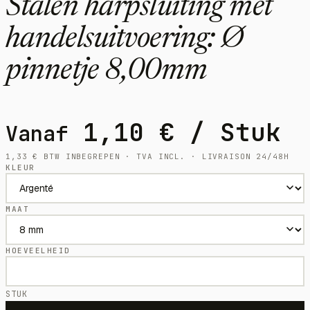
Stalen harpsluiting met
handelsuitvoering: Ø
pinnetje 8,00mm
1,10
€
/ Stuk
Vanaf
1,33
€
BTW INBEGREPEN · TVA INCL. · LIVRAISON 24/48H
KLEUR
MAAT
HOEVEELHEID
STUK