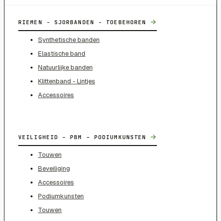
→
RIEMEN - SJORBANDEN - TOEBEHOREN
Synthetische banden
Elastische band
Natuurlijke banden
Klittenband - Lintjes
Accessoires
→
VEILIGHEID – PBM – PODIUMKUNSTEN
Touwen
Beveiliging
Accessoires
Podiumkunsten
Touwen