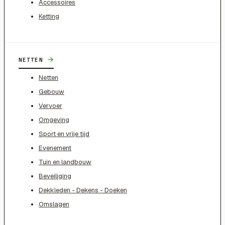
Accessoires
Ketting
→
NETTEN
Netten
Gebouw
Vervoer
Omgeving
Sport en vrije tijd
Evenement
Tuin en landbouw
Beveiliging
Dekkleden - Dekens - Doeken
Omslagen