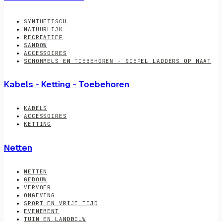
SYNTHETISCH
NATUURLIJK
RECREATIEF
SANDOW
ACCESSOIRES
SCHOMMELS EN TOEBEHOREN - SOEPEL LADDERS OP MAAT
Kabels - Ketting - Toebehoren
KABELS
ACCESSOIRES
KETTING
Netten
NETTEN
GEBOUW
VERVOER
OMGEVING
SPORT EN VRIJE TIJD
EVENEMENT
TUIN EN LANDBOUW