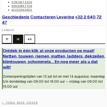
SYNTHETISCH
KOKOSMATTEN
ACCESSOIRES
Geschiedenis
Contacteren
Levering
+32 2 640 72
47
LANGUE
fr
nl
en
Ontdek in één klik al onze producten op maat!
Netten, touwen, riemen, matten, ladders, dekzeilen,
klimtouwen, schommels... En nog meer als u dat
wilt!
Zomeropeningstijden van 13 juli tot en met 14 augustus: maandag
t/m donderdag van 09.00 tot 16.00 uur – vrijdag van 09.00 tot
15.00 uur
← TERUG NAAR ZOEKEN