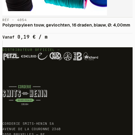
RÉF · 4054
Polypropyleen touw, gevlochten, 16 draden, blauw, Ø: 4,00mm
0,19
€
/ m
Vanaf
DISTRIBUTEUR OFFICIEL —
CORDERIE SMITS-HENIN SA
AVENUE DE LA COURONNE 236B
1050 BRUXELLES — BE