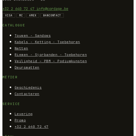
+32 2 640 72 47
info@cordage.be
VISA
MC
AMEX
BANCONTACT
CATALOGUE
Touwen - Sandows
Kabels - Ketting - Toebehoren
Netten
Riemen - Sjorbanden - Toebehoren
Veiligheid – PBM – Podiumkunsten
Deursmatten
MÉTIER
Geschiedenis
Contacteren
SERVICE
Levering
Promo
+32 2 640 72 47