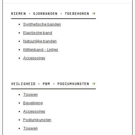
→
RIEMEN - SJORBANDEN - TOEBEHOREN
Synthetische banden
Elastische band
Natuurlijke banden
Klittenband - Lintjes
Accessoires
→
VEILIGHEID – PBM – PODIUMKUNSTEN
Touwen
Beveiliging
Accessoires
Podiumkunsten
Touwen