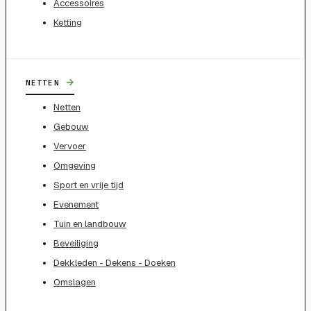
Accessoires
Ketting
→
NETTEN
Netten
Gebouw
Vervoer
Omgeving
Sport en vrije tijd
Evenement
Tuin en landbouw
Beveiliging
Dekkleden - Dekens - Doeken
Omslagen