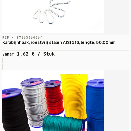
RÉF · 87163364064
Karabijnhaak, roestvrij stalen AISI 316, lengte: 50,00mm
1,62
€
/ Stuk
Vanaf