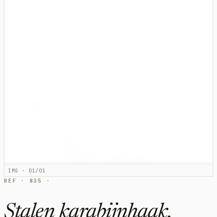
IMG · 01/01
RÉF · 835 ·
Stalen karabijnhaak,