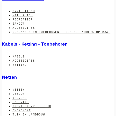
SYNTHETISCH
NATUURLIJK
RECREATIEF
SANDOW
ACCESSOIRES
SCHOMMELS EN TOEBEHOREN - SOEPEL LADDERS OP MAAT
Kabels - Ketting - Toebehoren
KABELS
ACCESSOIRES
KETTING
Netten
NETTEN
GEBOUW
VERVOER
OMGEVING
SPORT EN VRIJE TIJD
EVENEMENT
TUIN EN LANDBOUW