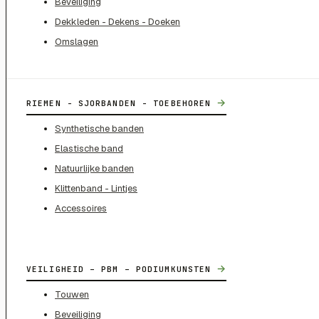
Beveiliging
Dekkleden - Dekens - Doeken
Omslagen
→
RIEMEN - SJORBANDEN - TOEBEHOREN
Synthetische banden
Elastische band
Natuurlijke banden
Klittenband - Lintjes
Accessoires
→
VEILIGHEID – PBM – PODIUMKUNSTEN
Touwen
Beveiliging