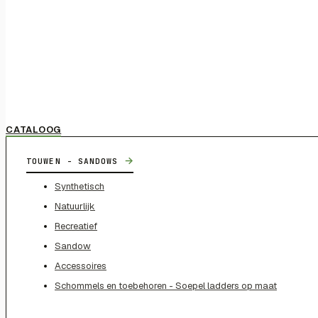
CATALOOG
→
TOUWEN - SANDOWS
Synthetisch
Natuurlijk
Recreatief
Sandow
Accessoires
Schommels en toebehoren - Soepel ladders op maat