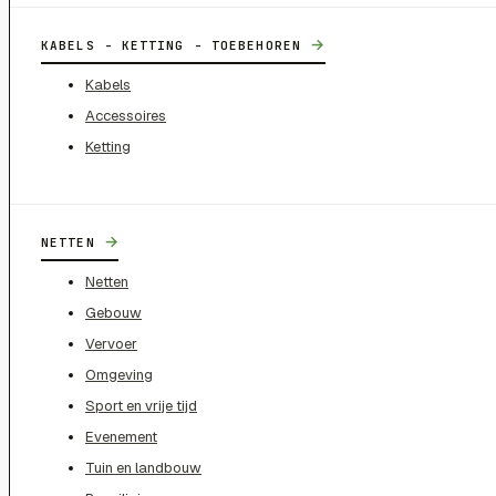
→
KABELS - KETTING - TOEBEHOREN
Kabels
Accessoires
Ketting
→
NETTEN
Netten
Gebouw
Vervoer
Omgeving
Sport en vrije tijd
Evenement
Tuin en landbouw