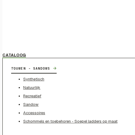
CATALOOG
→
TOUWEN - SANDOWS
Synthetisch
Natuurlijk
Recreatief
Sandow
Accessoires
Schommels en toebehoren - Soepel ladders op maat