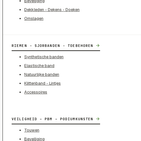
Beveiliging
Dekkleden - Dekens - Doeken
Omslagen
→
RIEMEN - SJORBANDEN - TOEBEHOREN
Synthetische banden
Elastische band
Natuurlijke banden
Klittenband - Lintjes
Accessoires
→
VEILIGHEID – PBM – PODIUMKUNSTEN
Touwen
Beveiliging