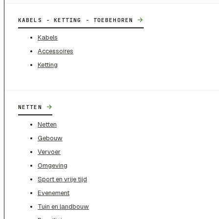
→
KABELS - KETTING - TOEBEHOREN
Kabels
Accessoires
Ketting
→
NETTEN
Netten
Gebouw
Vervoer
Omgeving
Sport en vrije tijd
Evenement
Tuin en landbouw