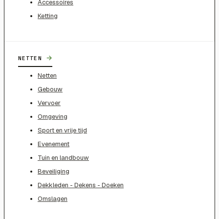
Accessoires
Ketting
→
NETTEN
Netten
Gebouw
Vervoer
Omgeving
Sport en vrije tijd
Evenement
Tuin en landbouw
Beveiliging
Dekkleden - Dekens - Doeken
Omslagen