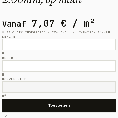
2,00mm, op maat
7,07
€
/ m²
Vanaf
8,55
€
BTW INBEGREPEN · TVA INCL. · LIVRAISON 24/48H
LENGTE
M
BREEDTE
M
HOEVEELHEID
M²