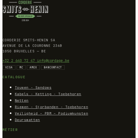
CORDERIE SMITS-HENIN SA
AVENUE DE LA COURONNE 236B
1050 BRUXELLES — BE
+32 2 640 72 47
info@cordage.be
VISA
MC
AMEX
BANCONTACT
CATALOGUE
Touwen - Sandows
Kabels - Ketting - Toebehoren
Netten
Riemen - Sjorbanden - Toebehoren
Veiligheid – PBM – Podiumkunsten
Deursmatten
MÉTIER