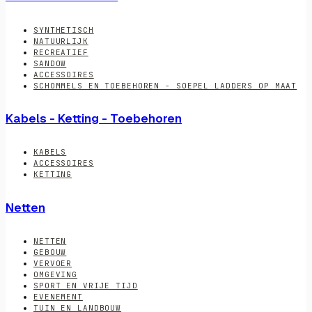
SYNTHETISCH
NATUURLIJK
RECREATIEF
SANDOW
ACCESSOIRES
SCHOMMELS EN TOEBEHOREN - SOEPEL LADDERS OP MAAT
Kabels - Ketting - Toebehoren
KABELS
ACCESSOIRES
KETTING
Netten
NETTEN
GEBOUW
VERVOER
OMGEVING
SPORT EN VRIJE TIJD
EVENEMENT
TUIN EN LANDBOUW