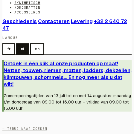
SYNTHETISCH
KOKOSMATTEN
ACCESSOIRES
Geschiedenis
Contacteren
Levering
+32 2 640 72
47
LANGUE
fr
nl
en
Ontdek in één klik al onze producten op maat!
Netten, touwen, riemen, matten, ladders, dekzeilen,
klimtouwen, schommels... En nog meer als u dat
wilt!
Zomeropeningstijden van 13 juli tot en met 14 augustus: maandag
t/m donderdag van 09.00 tot 16.00 uur – vrijdag van 09.00 tot
15.00 uur
← TERUG NAAR ZOEKEN