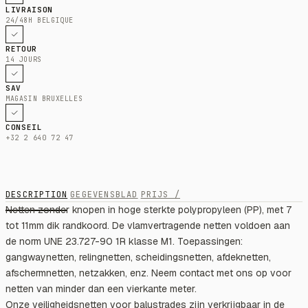
LIVRAISON
24/48H BELGIQUE
RETOUR
14 JOURS
SAV
MAGASIN BRUXELLES
CONSEIL
+32 2 640 72 47
DESCRIPTION
GEGEVENSBLAD
PRIJS /
Netten zonder knopen in hoge sterkte polypropyleen (PP), met 7
tot 11mm dik randkoord. De vlamvertragende netten voldoen aan
de norm UNE 23.727-90 1R klasse M1. Toepassingen:
gangwaynetten, relingnetten, scheidingsnetten, afdeknetten,
afschermnetten, netzakken, enz. Neem contact met ons op voor
netten van minder dan een vierkante meter.
Onze veiligheidsnetten voor balustrades zijn verkrijgbaar in de