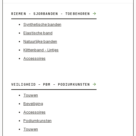
→
RIEMEN - SJORBANDEN - TOEBEHOREN
Synthetische banden
Elastische band
Natuurlijke banden
Klittenband - Lintjes
Accessoires
→
VEILIGHEID – PBM – PODIUMKUNSTEN
Touwen
Beveiliging
Accessoires
Podiumkunsten
Touwen