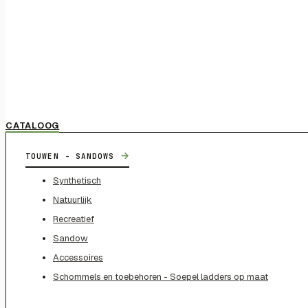
CATALOOG
→
TOUWEN - SANDOWS
Synthetisch
Natuurlijk
Recreatief
Sandow
Accessoires
Schommels en toebehoren - Soepel ladders op maat