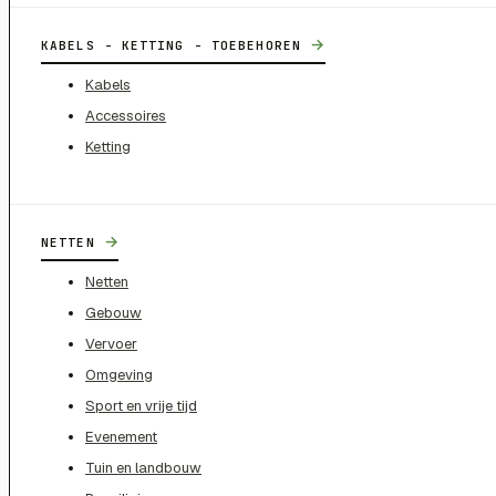
→
KABELS - KETTING - TOEBEHOREN
Kabels
Accessoires
Ketting
→
NETTEN
Netten
Gebouw
Vervoer
Omgeving
Sport en vrije tijd
Evenement
Tuin en landbouw