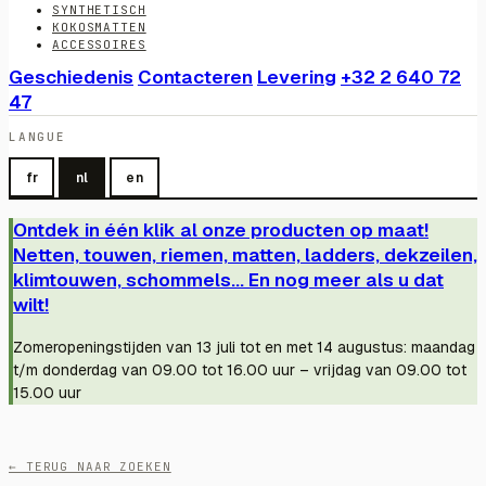
SYNTHETISCH
KOKOSMATTEN
ACCESSOIRES
Geschiedenis
Contacteren
Levering
+32 2 640 72
47
LANGUE
fr
nl
en
Ontdek in één klik al onze producten op maat!
Netten, touwen, riemen, matten, ladders, dekzeilen,
klimtouwen, schommels... En nog meer als u dat
wilt!
Zomeropeningstijden van 13 juli tot en met 14 augustus: maandag
t/m donderdag van 09.00 tot 16.00 uur – vrijdag van 09.00 tot
15.00 uur
← TERUG NAAR ZOEKEN