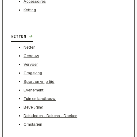
Accessoires
Ketting
→
NETTEN
Netten
Gebouw
Vervoer
Omgeving
Sport en vrije tijd
Evenement
Tuin en landbouw
Beveiliging
Dekkleden - Dekens - Doeken
Omslagen