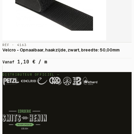
RÉF · 4163
Velcro - Opnaaibaar, haakzijde, zwart, breedte: 50,00mm
1,10
€
/ m
Vanaf
DISTRIBUTEUR OFFICIEL —