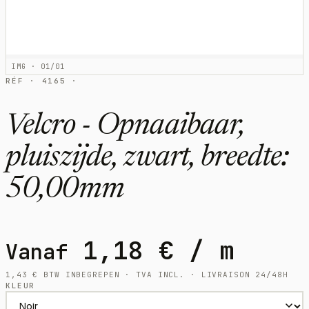
IMG · 01/01
RÉF · 4165 ·
Velcro - Opnaaibaar,
pluiszijde, zwart, breedte:
50,00mm
1,18
€
/ m
Vanaf
1,43
€
BTW INBEGREPEN · TVA INCL. · LIVRAISON 24/48H
KLEUR