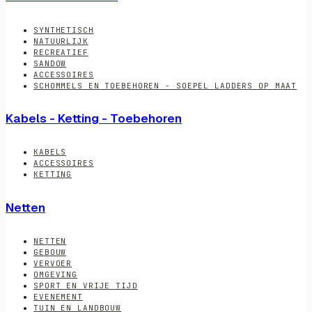
SYNTHETISCH
NATUURLIJK
RECREATIEF
SANDOW
ACCESSOIRES
SCHOMMELS EN TOEBEHOREN - SOEPEL LADDERS OP MAAT
Kabels - Ketting - Toebehoren
KABELS
ACCESSOIRES
KETTING
Netten
NETTEN
GEBOUW
VERVOER
OMGEVING
SPORT EN VRIJE TIJD
EVENEMENT
TUIN EN LANDBOUW