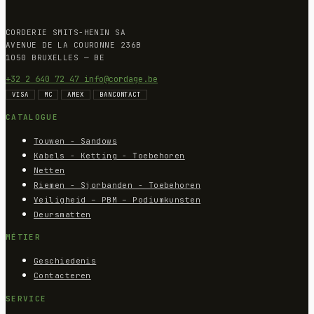
CORDERIE SMITS-HENIN SA
AVENUE DE LA COURONNE 236B
1050 BRUXELLES — BE
+32 2 640 72 47
info@cordage.be
VISA
MC
AMEX
BANCONTACT
CATALOGUE
Touwen - Sandows
Kabels - Ketting - Toebehoren
Netten
Riemen - Sjorbanden - Toebehoren
Veiligheid – PBM – Podiumkunsten
Deursmatten
MÉTIER
Geschiedenis
Contacteren
SERVICE