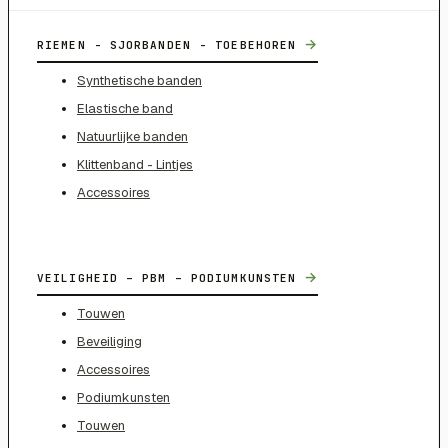
→
RIEMEN - SJORBANDEN - TOEBEHOREN
Synthetische banden
Elastische band
Natuurlijke banden
Klittenband - Lintjes
Accessoires
→
VEILIGHEID – PBM – PODIUMKUNSTEN
Touwen
Beveiliging
Accessoires
Podiumkunsten
Touwen