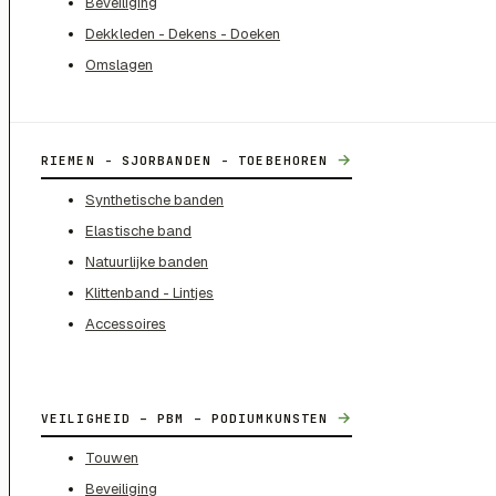
Beveiliging
Dekkleden - Dekens - Doeken
Omslagen
→
RIEMEN - SJORBANDEN - TOEBEHOREN
Synthetische banden
Elastische band
Natuurlijke banden
Klittenband - Lintjes
Accessoires
→
VEILIGHEID – PBM – PODIUMKUNSTEN
Touwen
Beveiliging