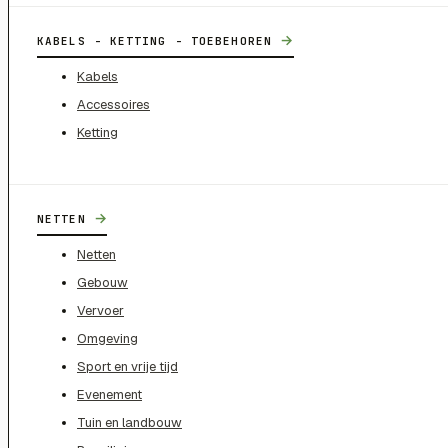
→
KABELS - KETTING - TOEBEHOREN
Kabels
Accessoires
Ketting
→
NETTEN
Netten
Gebouw
Vervoer
Omgeving
Sport en vrije tijd
Evenement
Tuin en landbouw