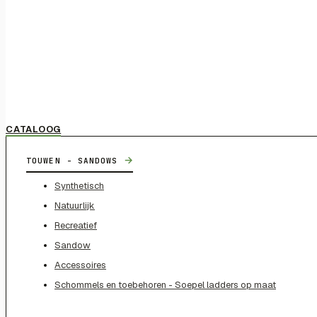
CATALOOG
→
TOUWEN - SANDOWS
Synthetisch
Natuurlijk
Recreatief
Sandow
Accessoires
Schommels en toebehoren - Soepel ladders op maat