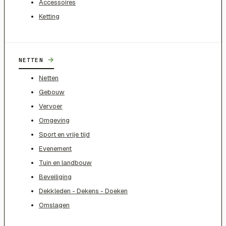
Accessoires
Ketting
→
NETTEN
Netten
Gebouw
Vervoer
Omgeving
Sport en vrije tijd
Evenement
Tuin en landbouw
Beveiliging
Dekkleden - Dekens - Doeken
Omslagen