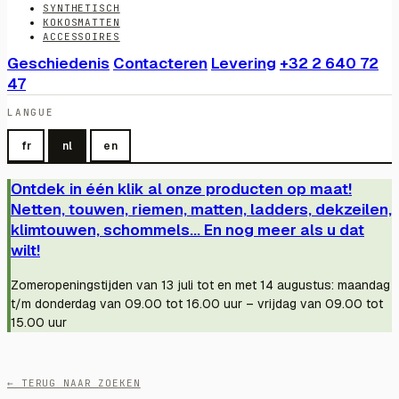
SYNTHETISCH
KOKOSMATTEN
ACCESSOIRES
Geschiedenis
Contacteren
Levering
+32 2 640 72
47
LANGUE
fr
nl
en
Ontdek in één klik al onze producten op maat!
Netten, touwen, riemen, matten, ladders, dekzeilen,
klimtouwen, schommels... En nog meer als u dat
wilt!
Zomeropeningstijden van 13 juli tot en met 14 augustus: maandag
t/m donderdag van 09.00 tot 16.00 uur – vrijdag van 09.00 tot
15.00 uur
← TERUG NAAR ZOEKEN