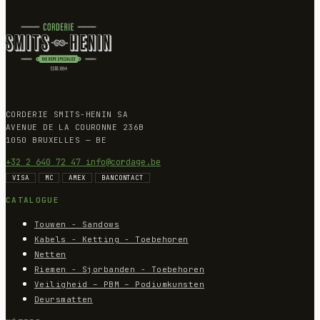
CORDERIE SMITS-HENIN SA
AVENUE DE LA COURONNE 236B
1050 BRUXELLES — BE
+32 2 640 72 47
info@cordage.be
VISA
MC
AMEX
BANCONTACT
CATALOGUE
Touwen - Sandows
Kabels - Ketting - Toebehoren
Netten
Riemen - Sjorbanden - Toebehoren
Veiligheid – PBM – Podiumkunsten
Deursmatten