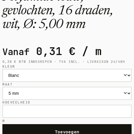
gevlochten, 16 draden,
wit, Ø: 5,00 mm
0,31
€
/ m
Vanaf
0,38
€
BTW INBEGREPEN · TVA INCL. · LIVRAISON 24/48H
KLEUR
MAAT
HOEVEELHEID
M