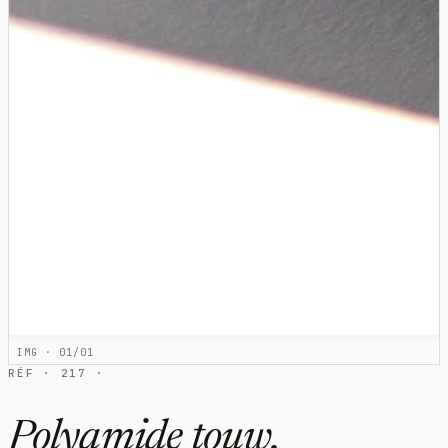
IMG · 01/01
RÉF · 217 ·
Polyamide touw,