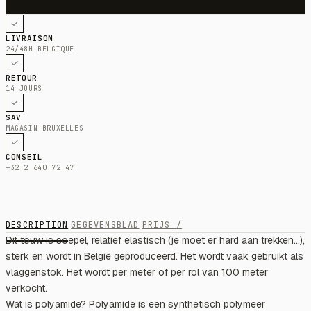
LIVRAISON
24/48H BELGIQUE
RETOUR
14 JOURS
SAV
MAGASIN BRUXELLES
CONSEIL
+32 2 640 72 47
DESCRIPTION
GEGEVENSBLAD
PRIJS /
Dit touw is soepel, relatief elastisch (je moet er hard aan trekken...),
sterk en wordt in België geproduceerd. Het wordt vaak gebruikt als
vlaggenstok. Het wordt per meter of per rol van 100 meter
verkocht.
Wat is polyamide? Polyamide is een synthetisch polymeer