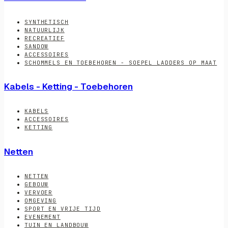
SYNTHETISCH
NATUURLIJK
RECREATIEF
SANDOW
ACCESSOIRES
SCHOMMELS EN TOEBEHOREN - SOEPEL LADDERS OP MAAT
Kabels - Ketting - Toebehoren
KABELS
ACCESSOIRES
KETTING
Netten
NETTEN
GEBOUW
VERVOER
OMGEVING
SPORT EN VRIJE TIJD
EVENEMENT
TUIN EN LANDBOUW