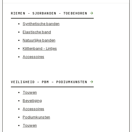
→
RIEMEN - SJORBANDEN - TOEBEHOREN
Synthetische banden
Elastische band
Natuurlijke banden
Klittenband - Lintjes
Accessoires
→
VEILIGHEID – PBM – PODIUMKUNSTEN
Touwen
Beveiliging
Accessoires
Podiumkunsten
Touwen