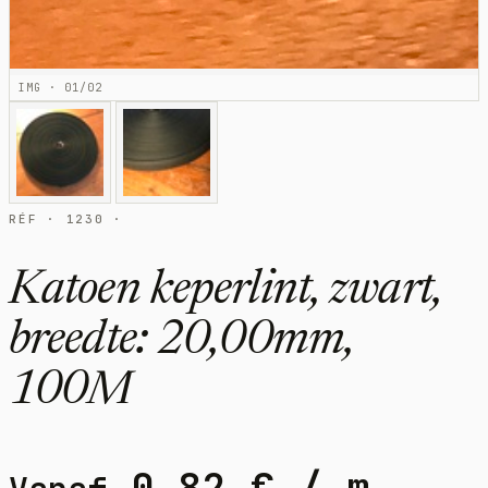
IMG · 01/02
RÉF · 1230 ·
Katoen keperlint, zwart,
breedte: 20,00mm,
100M
0,82
€
/ m