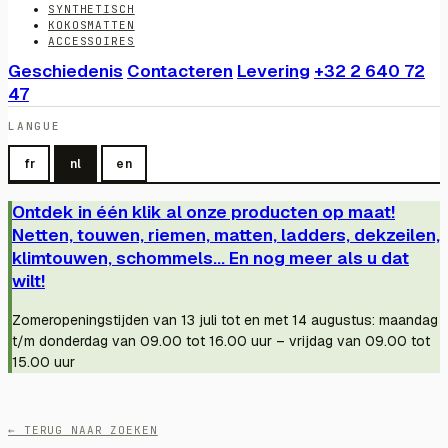
SYNTHETISCH
KOKOSMATTEN
ACCESSOIRES
Geschiedenis
Contacteren
Levering
+32 2 640 72
47
LANGUE
fr
nl
en
Ontdek in één klik al onze producten op maat!
Netten, touwen, riemen, matten, ladders, dekzeilen,
klimtouwen, schommels... En nog meer als u dat
wilt!
Zomeropeningstijden van 13 juli tot en met 14 augustus: maandag
t/m donderdag van 09.00 tot 16.00 uur – vrijdag van 09.00 tot
15.00 uur
← TERUG NAAR ZOEKEN