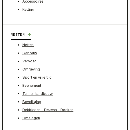
Accessoires
Ketting
→
NETTEN
Netten
Gebouw
Vervoer
Omgeving
Sport en vrije tijd
Evenement
Tuin en landbouw
Beveiliging
Dekkleden - Dekens - Doeken
Omslagen