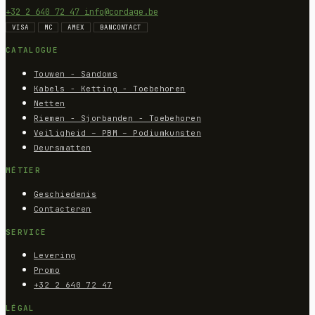
+32 2 640 72 47
info@cordage.be
VISA
MC
AMEX
BANCONTACT
CATALOGUE
Touwen - Sandows
Kabels - Ketting - Toebehoren
Netten
Riemen - Sjorbanden - Toebehoren
Veiligheid – PBM – Podiumkunsten
Deursmatten
MÉTIER
Geschiedenis
Contacteren
SERVICE
Levering
Promo
+32 2 640 72 47
LÉGAL