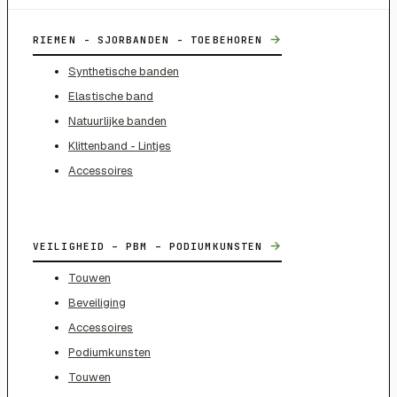
→
RIEMEN - SJORBANDEN - TOEBEHOREN
Synthetische banden
Elastische band
Natuurlijke banden
Klittenband - Lintjes
Accessoires
→
VEILIGHEID – PBM – PODIUMKUNSTEN
Touwen
Beveiliging
Accessoires
Podiumkunsten
Touwen