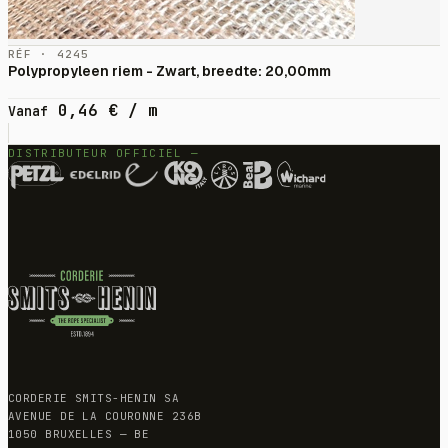
RÉF · 4245
Polypropyleen riem - Zwart, breedte: 20,00mm
0,46
€
/ m
Vanaf
DISTRIBUTEUR OFFICIEL —
CORDERIE SMITS-HENIN SA
AVENUE DE LA COURONNE 236B
1050 BRUXELLES — BE