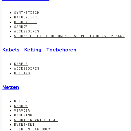
SYNTHETISCH
NATUURLIJK
RECREATIEF
SANDOW
ACCESSOIRES
SCHOMMELS EN TOEBEHOREN - SOEPEL LADDERS OP MAAT
Kabels - Ketting - Toebehoren
KABELS
ACCESSOIRES
KETTING
Netten
NETTEN
GEBOUW
VERVOER
OMGEVING
SPORT EN VRIJE TIJD
EVENEMENT
TUIN EN LANDBOUW