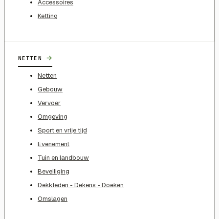
Accessoires
Ketting
→
NETTEN
Netten
Gebouw
Vervoer
Omgeving
Sport en vrije tijd
Evenement
Tuin en landbouw
Beveiliging
Dekkleden - Dekens - Doeken
Omslagen