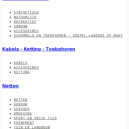
SYNTHETISCH
NATUURLIJK
RECREATIEF
SANDOW
ACCESSOIRES
SCHOMMELS EN TOEBEHOREN - SOEPEL LADDERS OP MAAT
Kabels - Ketting - Toebehoren
KABELS
ACCESSOIRES
KETTING
Netten
NETTEN
GEBOUW
VERVOER
OMGEVING
SPORT EN VRIJE TIJD
EVENEMENT
TUIN EN LANDBOUW