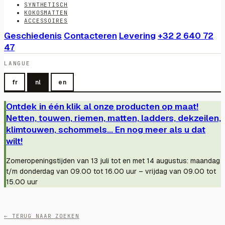
SYNTHETISCH
KOKOSMATTEN
ACCESSOIRES
Geschiedenis
Contacteren
Levering
+32 2 640 72
47
LANGUE
fr
nl
en
Ontdek in één klik al onze producten op maat!
Netten, touwen, riemen, matten, ladders, dekzeilen,
klimtouwen, schommels... En nog meer als u dat
wilt!
Zomeropeningstijden van 13 juli tot en met 14 augustus: maandag
t/m donderdag van 09.00 tot 16.00 uur – vrijdag van 09.00 tot
15.00 uur
← TERUG NAAR ZOEKEN