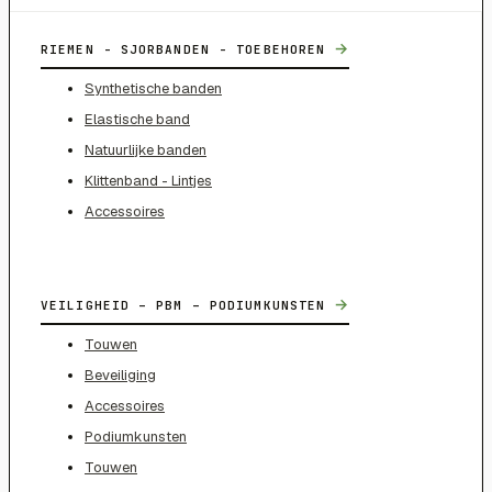
→
RIEMEN - SJORBANDEN - TOEBEHOREN
Synthetische banden
Elastische band
Natuurlijke banden
Klittenband - Lintjes
Accessoires
→
VEILIGHEID – PBM – PODIUMKUNSTEN
Touwen
Beveiliging
Accessoires
Podiumkunsten
Touwen