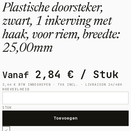
Plastische doorsteker,
zwart, 1 inkerving met
haak, voor riem, breedte:
25,00mm
2,84
€
/ Stuk
Vanaf
3,44
€
BTW INBEGREPEN · TVA INCL. · LIVRAISON 24/48H
HOEVEELHEID
STUK