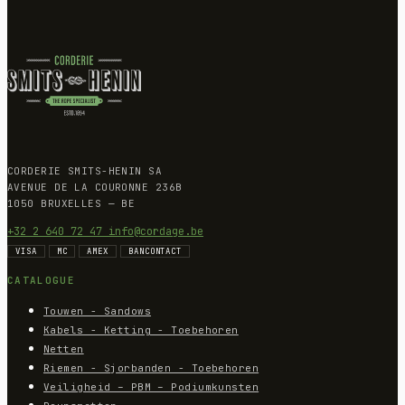
CORDERIE SMITS-HENIN SA
AVENUE DE LA COURONNE 236B
1050 BRUXELLES — BE
+32 2 640 72 47
info@cordage.be
VISA
MC
AMEX
BANCONTACT
CATALOGUE
Touwen - Sandows
Kabels - Ketting - Toebehoren
Netten
Riemen - Sjorbanden - Toebehoren
Veiligheid – PBM – Podiumkunsten