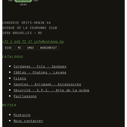
CORDERIE SMITS-HENIN SA
AVENUE DE LA COURONNE 236B
1050 BRUXELLES — BE
+32 2 640 72 47
info@cordage.be
VISA
MC
AMEX
BANCONTACT
CATALOGUE
Cordages - Fils - Sandows
Câbles - Chaînes - Levage
Filets
Sangles - Arrimage - Accessoires
Sécurité - E.P.I. - Arts de la scène
Paillassons
MÉTIER
Histoire
Nous contacter