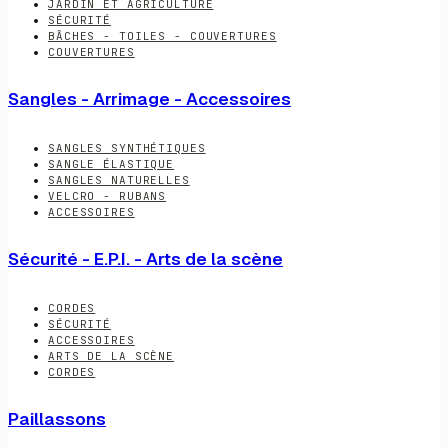
JARDIN ET AGRICULTURE
SÉCURITÉ
BÂCHES - TOILES - COUVERTURES
COUVERTURES
Sangles - Arrimage - Accessoires
SANGLES SYNTHÉTIQUES
SANGLE ÉLASTIQUE
SANGLES NATURELLES
VELCRO - RUBANS
ACCESSOIRES
Sécurité - E.P.I. - Arts de la scène
CORDES
SÉCURITÉ
ACCESSOIRES
ARTS DE LA SCÈNE
CORDES
Paillassons