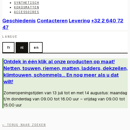
SYNTHETISCH
KOKOSMATTEN
ACCESSOIRES
Geschiedenis
Contacteren
Levering
+32 2 640 72
47
LANGUE
fr
nl
en
Ontdek in één klik al onze producten op maat!
Netten, touwen, riemen, matten, ladders, dekzeilen,
klimtouwen, schommels... En nog meer als u dat
wilt!
Zomeropeningstijden van 13 juli tot en met 14 augustus: maandag
t/m donderdag van 09.00 tot 16.00 uur – vrijdag van 09.00 tot
15.00 uur
← TERUG NAAR ZOEKEN