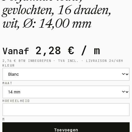
gevlochten, 16 draden,
wit, Ø: 14,00 mm
2,28
€
/ m
Vanaf
2,76
€
BTW INBEGREPEN · TVA INCL. · LIVRAISON 24/48H
KLEUR
MAAT
HOEVEELHEID
M