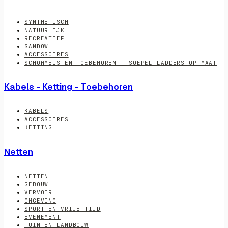
SYNTHETISCH
NATUURLIJK
RECREATIEF
SANDOW
ACCESSOIRES
SCHOMMELS EN TOEBEHOREN - SOEPEL LADDERS OP MAAT
Kabels - Ketting - Toebehoren
KABELS
ACCESSOIRES
KETTING
Netten
NETTEN
GEBOUW
VERVOER
OMGEVING
SPORT EN VRIJE TIJD
EVENEMENT
TUIN EN LANDBOUW