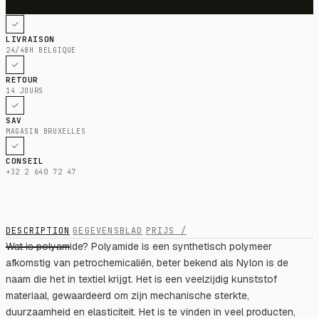
LIVRAISON
24/48H BELGIQUE
RETOUR
14 JOURS
SAV
MAGASIN BRUXELLES
CONSEIL
+32 2 640 72 47
DESCRIPTION
GEGEVENSBLAD
PRIJS /
Wat is polyamide? Polyamide is een synthetisch polymeer
afkomstig van petrochemicaliën, beter bekend als Nylon is de
naam die het in textiel krijgt. Het is een veelzijdig kunststof
materiaal, gewaardeerd om zijn mechanische sterkte,
duurzaamheid en elasticiteit. Het is te vinden in veel producten,