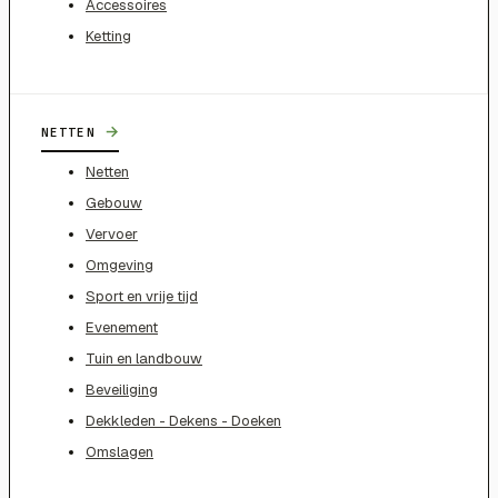
Accessoires
Ketting
→
NETTEN
Netten
Gebouw
Vervoer
Omgeving
Sport en vrije tijd
Evenement
Tuin en landbouw
Beveiliging
Dekkleden - Dekens - Doeken
Omslagen