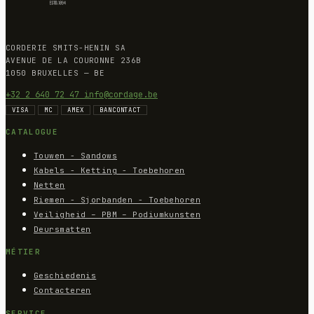
CORDERIE SMITS-HENIN SA
AVENUE DE LA COURONNE 236B
1050 BRUXELLES — BE
+32 2 640 72 47
info@cordage.be
VISA
MC
AMEX
BANCONTACT
CATALOGUE
Touwen - Sandows
Kabels - Ketting - Toebehoren
Netten
Riemen - Sjorbanden - Toebehoren
Veiligheid – PBM – Podiumkunsten
Deursmatten
MÉTIER
Geschiedenis
Contacteren
SERVICE