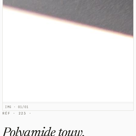
IMG · 01/01
RÉF · 223 ·
Polyamide touw,