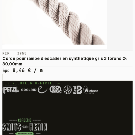
RÉF · 3955
Corde pour rampe d'escalier en synthétique gris 3 torons Ø:
30,00mm
8,46
€
/ m
àpd
DISTRIBUTEUR OFFICIEL —