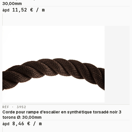
30,00mm
11,52
€
/ m
àpd
RÉF · 3952
Corde pour rampe d'escalier en synthétique torsadé noir 3
torons Ø: 30,00mm
8,46
€
/ m
àpd