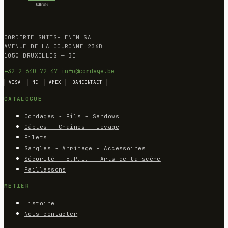
CORDERIE SMITS-HENIN SA
AVENUE DE LA COURONNE 236B
1050 BRUXELLES — BE
+32 2 640 72 47
info@cordage.be
VISA
MC
AMEX
BANCONTACT
CATALOGUE
Cordages - Fils - Sandows
Câbles - Chaînes - Levage
Filets
Sangles - Arrimage - Accessoires
Sécurité - E.P.I. - Arts de la scène
Paillassons
MÉTIER
Histoire
Nous contacter