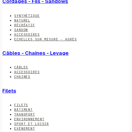
Cordages - Fils - Sandows
SYNTHÉTIQUE
NATUREL
RÉCRÉATIF
SANDOW
ACCESSOIRES
ECHELLES SUR MESURE - AGRÈS
Câbles - Chaînes - Levage
CÂBLES
ACCESSOIRES
CHAINES
Filets
FILETS
BÂTIMENT
TRANSPORT
ENVIRONNEMENT
SPORT ET LOISIR
EVÉNEMENT