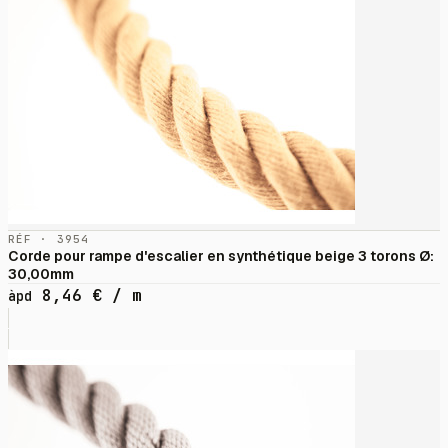
RÉF · 3954
Corde pour rampe d'escalier en synthétique beige 3 torons Ø:
30,00mm
8,46
€
/ m
àpd