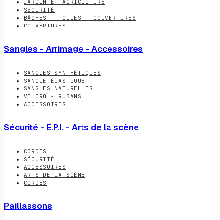
JARDIN ET AGRICULTURE
SÉCURITÉ
BÂCHES - TOILES - COUVERTURES
COUVERTURES
Sangles - Arrimage - Accessoires
SANGLES SYNTHÉTIQUES
SANGLE ÉLASTIQUE
SANGLES NATURELLES
VELCRO - RUBANS
ACCESSOIRES
Sécurité - E.P.I. - Arts de la scène
CORDES
SÉCURITÉ
ACCESSOIRES
ARTS DE LA SCÈNE
CORDES
Paillassons