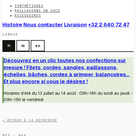
SYNTHÉTIQUES
PAILLASSONS EN COCO
ACCESSOIRES
Histoire
Nous contacter
Livraison
+32 2 640 72 47
LANGUE
fr
nl
en
Découvrez en un clic toutes nos confections sur
mesure ! Filets, cordes, sangles, paillassons,
échelles, bâches, cordes à grimper, balançoires...
Et plus encore si vous le désirez !
Horaires d'été du 13 juillet au 14 août : 09h-16h du lundi au jeudi -
09h-15h le vendredi
← RETOUR À LA RECHERCHE
RÉF · 964