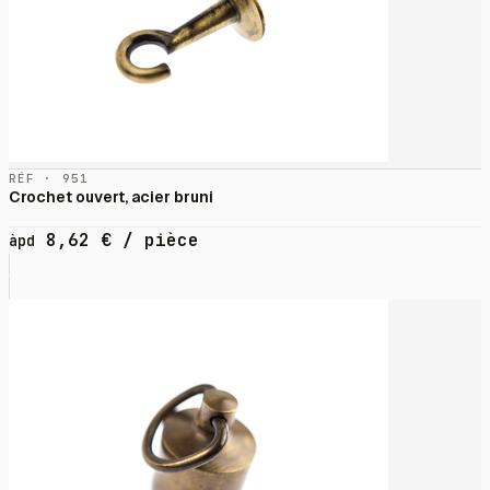
RÉF · 951
Crochet ouvert, acier bruni
8,62
€
/ pièce
àpd