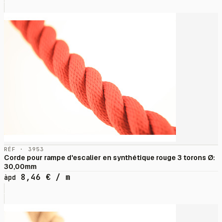
RÉF · 3953
Corde pour rampe d'escalier en synthétique rouge 3 torons Ø:
30,00mm
8,46
€
/ m
àpd