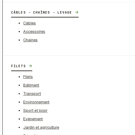
→
CÂBLES - CHAÎNES - LEVAGE
Câbles
Accessoires
Chaines
→
FILETS
Filets
Bâtiment
Transport
Environnement
Sport et loisir
Evénement
Jardin et agriculture