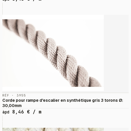
RÉF · 3955
Corde pour rampe d'escalier en synthétique gris 3 torons Ø:
30,00mm
8,46
€
/ m
àpd