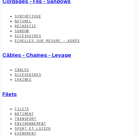
Cordages - Fils - Sandows
SYNTHÉTIQUE
NATUREL
RÉCRÉATIF
SANDOW
ACCESSOIRES
ECHELLES SUR MESURE - AGRÈS
Câbles - Chaînes - Levage
CÂBLES
ACCESSOIRES
CHAINES
Filets
FILETS
BÂTIMENT
TRANSPORT
ENVIRONNEMENT
SPORT ET LOISIR
EVÉNEMENT