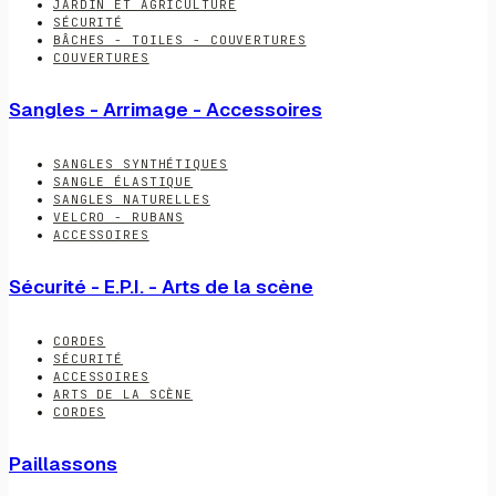
JARDIN ET AGRICULTURE
SÉCURITÉ
BÂCHES - TOILES - COUVERTURES
COUVERTURES
Sangles - Arrimage - Accessoires
SANGLES SYNTHÉTIQUES
SANGLE ÉLASTIQUE
SANGLES NATURELLES
VELCRO - RUBANS
ACCESSOIRES
Sécurité - E.P.I. - Arts de la scène
CORDES
SÉCURITÉ
ACCESSOIRES
ARTS DE LA SCÈNE
CORDES
Paillassons