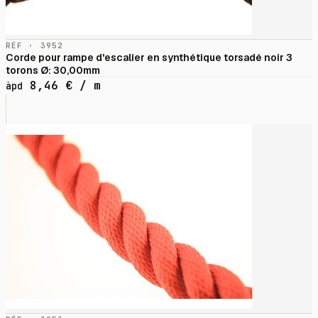
RÉF · 3952
Corde pour rampe d'escalier en synthétique torsadé noir 3
torons Ø: 30,00mm
8,46
€
/ m
àpd