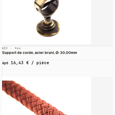
RÉF · 964
Support de corde, acier bruni, Ø: 30,00mm
16,43
€
/ pièce
àpd