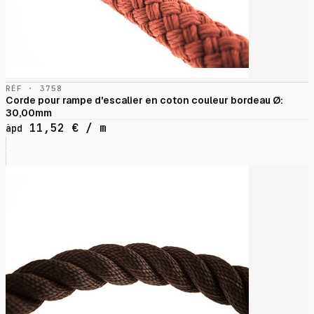
RÉF · 3758
Corde pour rampe d'escalier en coton couleur bordeau Ø:
30,00mm
11,52
€
/ m
àpd