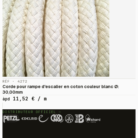
RÉF · 4272
Corde pour rampe d'escalier en coton couleur blanc Ø:
30,00mm
11,52
€
/ m
àpd
DISTRIBUTEUR OFFICIEL —