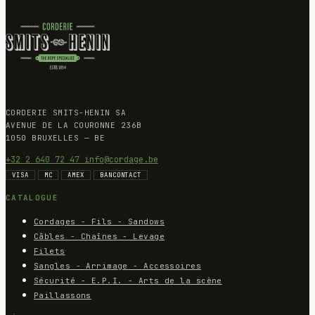
CORDERIE SMITS-HENIN SA
AVENUE DE LA COURONNE 236B
1050 BRUXELLES — BE
+32 2 640 72 47
info@cordage.be
VISA
MC
AMEX
BANCONTACT
CATALOGUE
Cordages - Fils - Sandows
Câbles - Chaînes - Levage
Filets
Sangles - Arrimage - Accessoires
Sécurité - E.P.I. - Arts de la scène
Paillassons