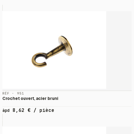
RÉF · 951
Crochet ouvert, acier bruni
8,62
€
/ pièce
àpd