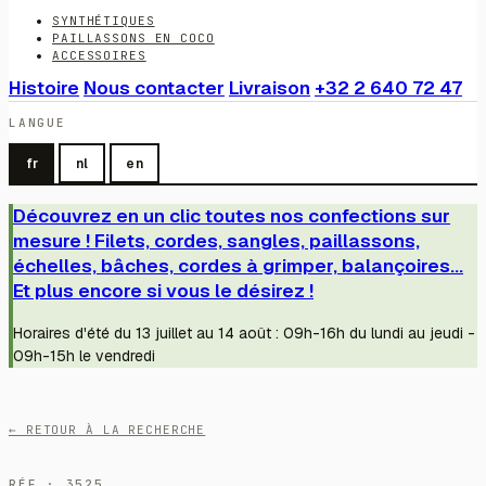
SYNTHÉTIQUES
PAILLASSONS EN COCO
ACCESSOIRES
Histoire
Nous contacter
Livraison
+32 2 640 72 47
LANGUE
fr
nl
en
Découvrez en un clic toutes nos confections sur
mesure ! Filets, cordes, sangles, paillassons,
échelles, bâches, cordes à grimper, balançoires...
Et plus encore si vous le désirez !
Horaires d'été du 13 juillet au 14 août : 09h-16h du lundi au jeudi -
09h-15h le vendredi
← RETOUR À LA RECHERCHE
RÉF · 3525