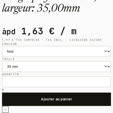
largeur: 35,00mm
1,63
€
/ m
àpd
1,97
€
TVA COMPRISE · TVA INCL. · LIVRAISON 24/48H
COULEUR
TAILLE
QUANTITÉ
M