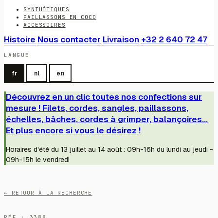
SYNTHÉTIQUES
PAILLASSONS EN COCO
ACCESSOIRES
Histoire
Nous contacter
Livraison
+32 2 640 72 47
LANGUE
fr
nl
en
Découvrez en un clic toutes nos confections sur
mesure ! Filets, cordes, sangles, paillassons,
échelles, bâches, cordes à grimper, balançoires...
Et plus encore si vous le désirez !
Horaires d'été du 13 juillet au 14 août : 09h-16h du lundi au jeudi -
09h-15h le vendredi
← RETOUR À LA RECHERCHE
RÉF · 3388