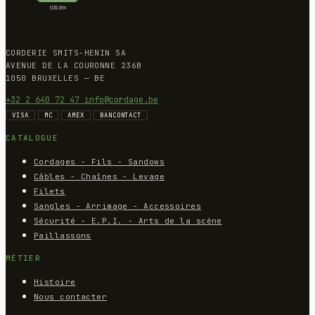
CORDERIE SMITS-HENIN SA
AVENUE DE LA COURONNE 236B
1050 BRUXELLES — BE
+32 2 640 72 47
info@cordage.be
VISA
MC
AMEX
BANCONTACT
CATALOGUE
Cordages - Fils - Sandows
Câbles - Chaînes - Levage
Filets
Sangles - Arrimage - Accessoires
Sécurité - E.P.I. - Arts de la scène
Paillassons
MÉTIER
Histoire
Nous contacter