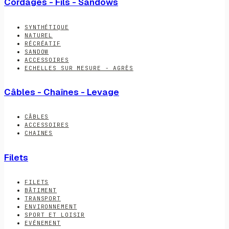
Cordages - Fils - Sandows
SYNTHÉTIQUE
NATUREL
RÉCRÉATIF
SANDOW
ACCESSOIRES
ECHELLES SUR MESURE - AGRÈS
Câbles - Chaînes - Levage
CÂBLES
ACCESSOIRES
CHAINES
Filets
FILETS
BÂTIMENT
TRANSPORT
ENVIRONNEMENT
SPORT ET LOISIR
EVÉNEMENT