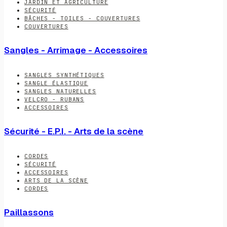
JARDIN ET AGRICULTURE
SÉCURITÉ
BÂCHES - TOILES - COUVERTURES
COUVERTURES
Sangles - Arrimage - Accessoires
SANGLES SYNTHÉTIQUES
SANGLE ÉLASTIQUE
SANGLES NATURELLES
VELCRO - RUBANS
ACCESSOIRES
Sécurité - E.P.I. - Arts de la scène
CORDES
SÉCURITÉ
ACCESSOIRES
ARTS DE LA SCÈNE
CORDES
Paillassons