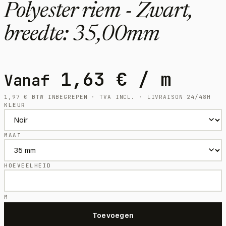
Polyester riem - Zwart,
breedte: 35,00mm
1,63
€
/ m
Vanaf
1,97
€
BTW INBEGREPEN · TVA INCL. · LIVRAISON 24/48H
KLEUR
MAAT
HOEVEELHEID
M