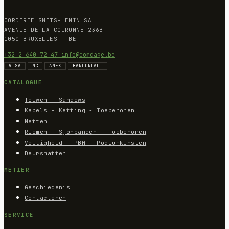
CORDERIE SMITS-HENIN SA
AVENUE DE LA COURONNE 236B
1050 BRUXELLES — BE
+32 2 640 72 47
info@cordage.be
VISA
MC
AMEX
BANCONTACT
CATALOGUE
Touwen - Sandows
Kabels - Ketting - Toebehoren
Netten
Riemen - Sjorbanden - Toebehoren
Veiligheid – PBM – Podiumkunsten
Deursmatten
MÉTIER
Geschiedenis
Contacteren
SERVICE