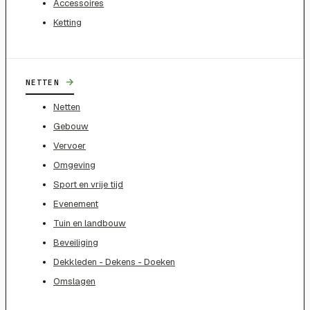
Accessoires
Ketting
→
NETTEN
Netten
Gebouw
Vervoer
Omgeving
Sport en vrije tijd
Evenement
Tuin en landbouw
Beveiliging
Dekkleden - Dekens - Doeken
Omslagen