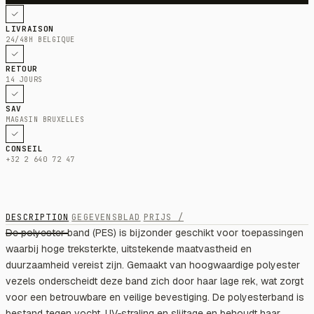
LIVRAISON
24/48H BELGIQUE
RETOUR
14 JOURS
SAV
MAGASIN BRUXELLES
CONSEIL
+32 2 640 72 47
DESCRIPTION
GEGEVENSBLAD
PRIJS /
De polyester band (PES) is bijzonder geschikt voor toepassingen
waarbij hoge treksterkte, uitstekende maatvastheid en
duurzaamheid vereist zijn. Gemaakt van hoogwaardige polyester
vezels onderscheidt deze band zich door haar lage rek, wat zorgt
voor een betrouwbare en veilige bevestiging. De polyesterband is
bestand tegen vocht, UV‑straling en slijtage en behoudt haar