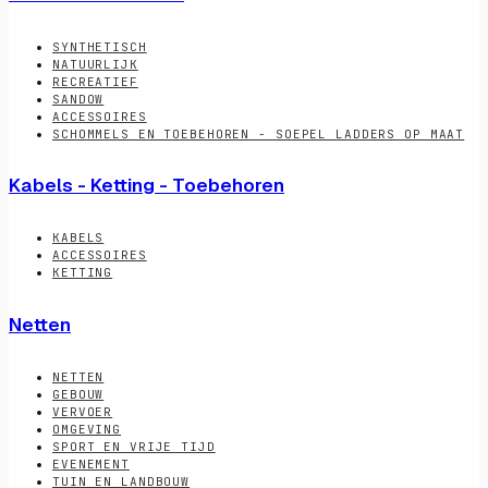
SYNTHETISCH
NATUURLIJK
RECREATIEF
SANDOW
ACCESSOIRES
SCHOMMELS EN TOEBEHOREN - SOEPEL LADDERS OP MAAT
Kabels - Ketting - Toebehoren
KABELS
ACCESSOIRES
KETTING
Netten
NETTEN
GEBOUW
VERVOER
OMGEVING
SPORT EN VRIJE TIJD
EVENEMENT
TUIN EN LANDBOUW