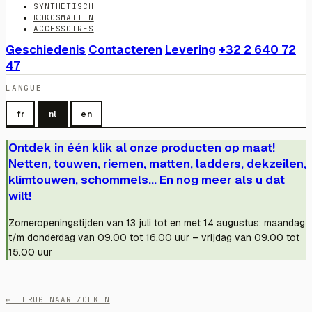
SYNTHETISCH
KOKOSMATTEN
ACCESSOIRES
Geschiedenis
Contacteren
Levering
+32 2 640 72
47
LANGUE
fr
nl
en
Ontdek in één klik al onze producten op maat!
Netten, touwen, riemen, matten, ladders, dekzeilen,
klimtouwen, schommels... En nog meer als u dat
wilt!
Zomeropeningstijden van 13 juli tot en met 14 augustus: maandag
t/m donderdag van 09.00 tot 16.00 uur – vrijdag van 09.00 tot
15.00 uur
← TERUG NAAR ZOEKEN