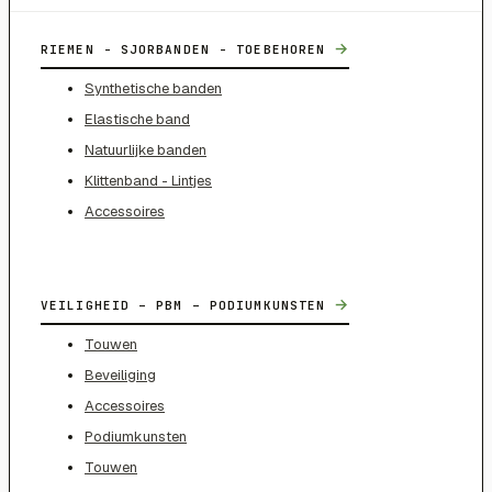
→
RIEMEN - SJORBANDEN - TOEBEHOREN
Synthetische banden
Elastische band
Natuurlijke banden
Klittenband - Lintjes
Accessoires
→
VEILIGHEID – PBM – PODIUMKUNSTEN
Touwen
Beveiliging
Accessoires
Podiumkunsten
Touwen