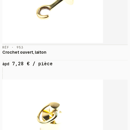
RÉF · 953
Crochet ouvert, laiton
7,28
€
/ pièce
àpd