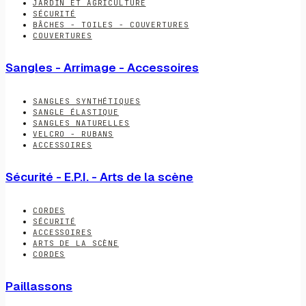
JARDIN ET AGRICULTURE
SÉCURITÉ
BÂCHES - TOILES - COUVERTURES
COUVERTURES
Sangles - Arrimage - Accessoires
SANGLES SYNTHÉTIQUES
SANGLE ÉLASTIQUE
SANGLES NATURELLES
VELCRO - RUBANS
ACCESSOIRES
Sécurité - E.P.I. - Arts de la scène
CORDES
SÉCURITÉ
ACCESSOIRES
ARTS DE LA SCÈNE
CORDES
Paillassons