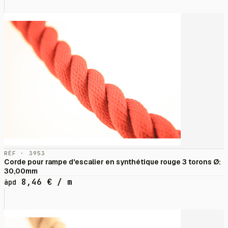
RÉF · 3953
Corde pour rampe d'escalier en synthétique rouge 3 torons Ø:
30,00mm
8,46
€
/ m
àpd