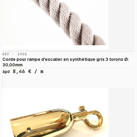
RÉF · 3955
Corde pour rampe d'escalier en synthétique gris 3 torons Ø:
30,00mm
8,46
€
/ m
àpd