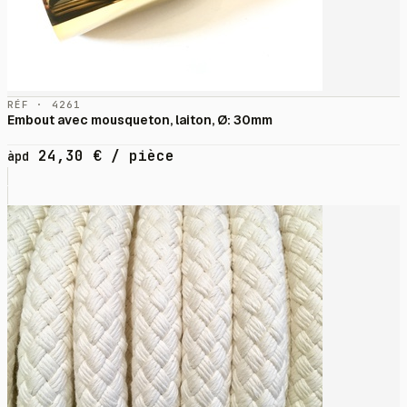
RÉF · 4261
Embout avec mousqueton, laiton, Ø: 30mm
24,30
€
/ pièce
àpd