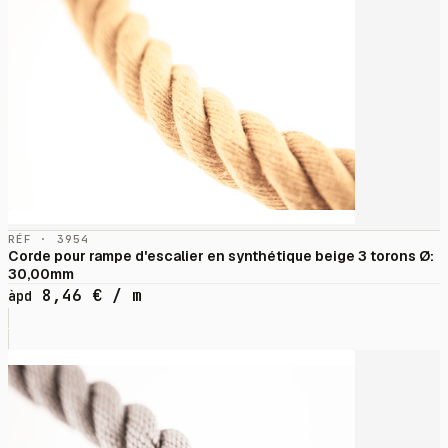
RÉF · 3954
Corde pour rampe d'escalier en synthétique beige 3 torons Ø:
30,00mm
8,46
€
/ m
àpd