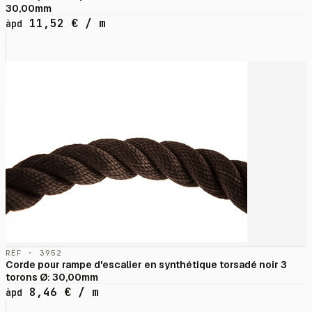
30,00mm
11,52
€
/ m
àpd
RÉF · 3952
Corde pour rampe d'escalier en synthétique torsadé noir 3
torons Ø: 30,00mm
8,46
€
/ m
àpd