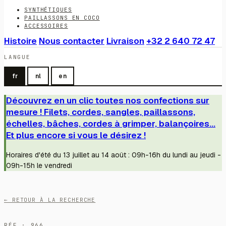
SYNTHÉTIQUES
PAILLASSONS EN COCO
ACCESSOIRES
Histoire
Nous contacter
Livraison
+32 2 640 72 47
LANGUE
fr
nl
en
Découvrez en un clic toutes nos confections sur
mesure ! Filets, cordes, sangles, paillassons,
échelles, bâches, cordes à grimper, balançoires...
Et plus encore si vous le désirez !
Horaires d'été du 13 juillet au 14 août : 09h-16h du lundi au jeudi -
09h-15h le vendredi
← RETOUR À LA RECHERCHE
RÉF · 966