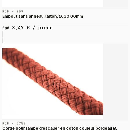
RÉF · 959
Embout sans anneau, laiton, Ø: 30,00mm
8,47
€
/ pièce
àpd
RÉF · 3758
Corde pour rampe d'escalier en coton couleur bordeau Ø: