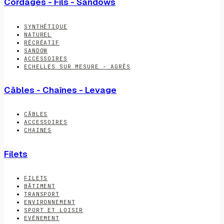
Cordages - Fils - Sandows
SYNTHÉTIQUE
NATUREL
RÉCRÉATIF
SANDOW
ACCESSOIRES
ECHELLES SUR MESURE - AGRÈS
Câbles - Chaînes - Levage
CÂBLES
ACCESSOIRES
CHAINES
Filets
FILETS
BÂTIMENT
TRANSPORT
ENVIRONNEMENT
SPORT ET LOISIR
EVÉNEMENT