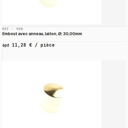
RÉF · 958
Embout avec anneau, laiton, Ø: 30,00mm
11,28
€
/ pièce
àpd