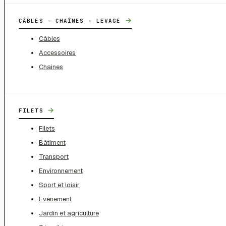
→
CÂBLES - CHAÎNES - LEVAGE
Câbles
Accessoires
Chaines
→
FILETS
Filets
Bâtiment
Transport
Environnement
Sport et loisir
Evénement
Jardin et agriculture