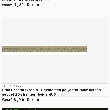
1,31
€
/ m
Vanaf
RÉF · 4527
Liros Seastar Classic - Gevlochten polyester touw, katoen
gevoel, 20 strengen, beige, Ø: 6mm
0,76
€
/ m
Vanaf