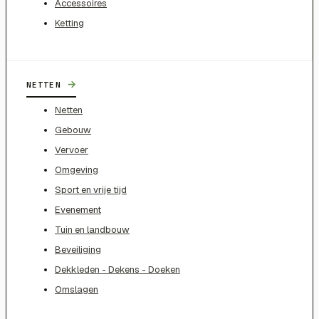
Accessoires
Ketting
→
NETTEN
Netten
Gebouw
Vervoer
Omgeving
Sport en vrije tijd
Evenement
Tuin en landbouw
Beveiliging
Dekkleden - Dekens - Doeken
Omslagen