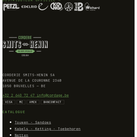
DISTRIBUTEUR OFFICIEL —
CORDERIE SMITS-HENIN SA
AVENUE DE LA COURONNE 236B
1050 BRUXELLES — BE
+32 2 640 72 47
info@cordage.be
VISA
MC
AMEX
BANCONTACT
CATALOGUE
Touwen - Sandows
Kabels - Ketting - Toebehoren
Netten