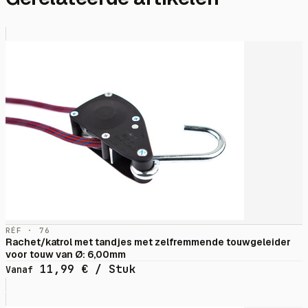
RÉF · 76
Rachet/katrol met tandjes met zelfremmende touwgeleider
voor touw van Ø: 6,00mm
11,99
€
/ Stuk
Vanaf