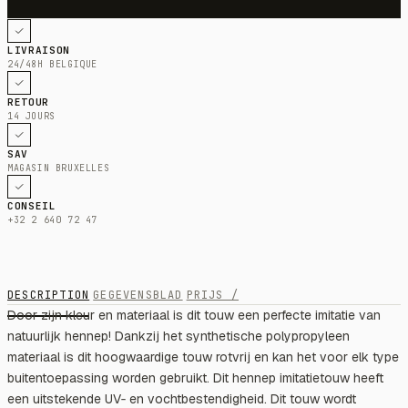
LIVRAISON
24/48H BELGIQUE
RETOUR
14 JOURS
SAV
MAGASIN BRUXELLES
CONSEIL
+32 2 640 72 47
DESCRIPTION
GEGEVENSBLAD
PRIJS /
Door zijn kleur en materiaal is dit touw een perfecte imitatie van
natuurlijk hennep! Dankzij het synthetische polypropyleen
materiaal is dit hoogwaardige touw rotvrij en kan het voor elk type
buitentoepassing worden gebruikt. Dit hennep imitatietouw heeft
een uitstekende UV‑ en vochtbestendigheid. Dit touw wordt