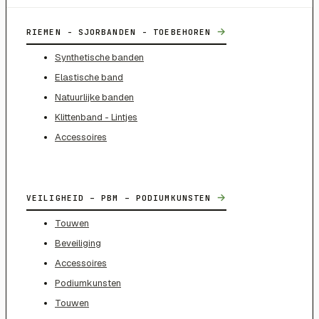
→
RIEMEN - SJORBANDEN - TOEBEHOREN
Synthetische banden
Elastische band
Natuurlijke banden
Klittenband - Lintjes
Accessoires
→
VEILIGHEID – PBM – PODIUMKUNSTEN
Touwen
Beveiliging
Accessoires
Podiumkunsten
Touwen