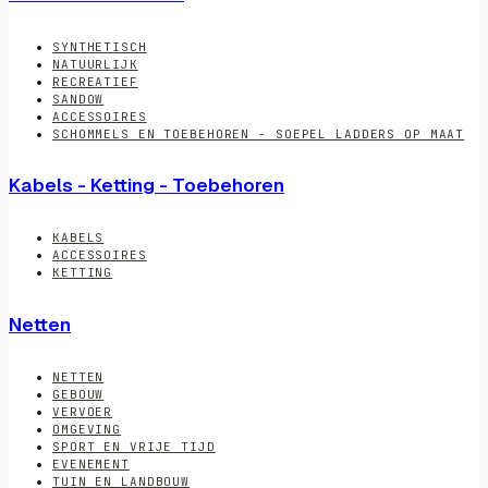
SYNTHETISCH
NATUURLIJK
RECREATIEF
SANDOW
ACCESSOIRES
SCHOMMELS EN TOEBEHOREN - SOEPEL LADDERS OP MAAT
Kabels - Ketting - Toebehoren
KABELS
ACCESSOIRES
KETTING
Netten
NETTEN
GEBOUW
VERVOER
OMGEVING
SPORT EN VRIJE TIJD
EVENEMENT
TUIN EN LANDBOUW