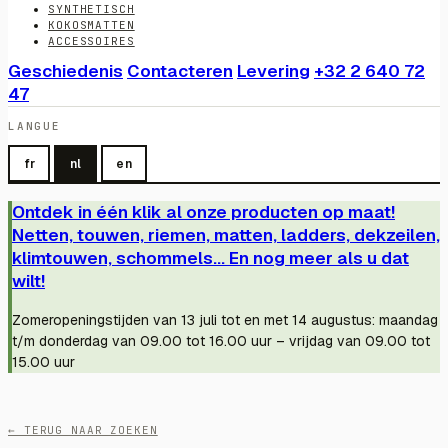
SYNTHETISCH
KOKOSMATTEN
ACCESSOIRES
Geschiedenis
Contacteren
Levering
+32 2 640 72
47
LANGUE
fr
nl
en
Ontdek in één klik al onze producten op maat!
Netten, touwen, riemen, matten, ladders, dekzeilen,
klimtouwen, schommels... En nog meer als u dat
wilt!
Zomeropeningstijden van 13 juli tot en met 14 augustus: maandag
t/m donderdag van 09.00 tot 16.00 uur – vrijdag van 09.00 tot
15.00 uur
← TERUG NAAR ZOEKEN