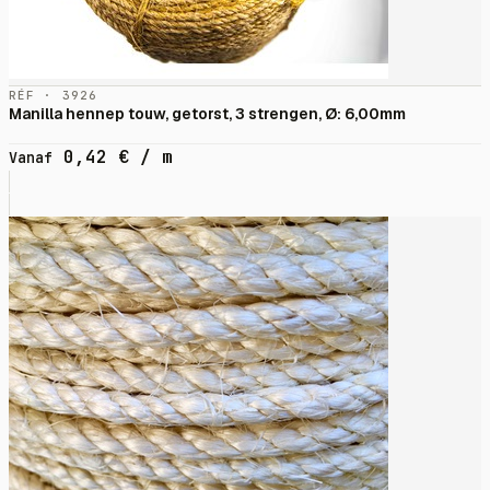
RÉF · 3926
Manilla hennep touw, getorst, 3 strengen, Ø: 6,00mm
0,42
€
/ m
Vanaf