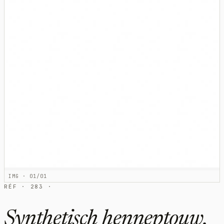
IMG · 01/01
RÉF · 283 ·
Synthetisch henneptouw,