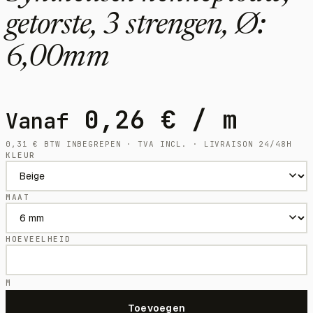
getorste, 3 strengen, Ø:
6,00mm
0,26
€
/ m
Vanaf
0,31
€
BTW INBEGREPEN · TVA INCL. · LIVRAISON 24/48H
KLEUR
MAAT
HOEVEELHEID
M