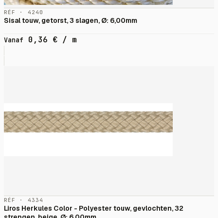
RÉF · 4240
Sisal touw, getorst, 3 slagen, Ø: 6,00mm
0,36
€
/ m
Vanaf
RÉF · 4334
Liros Herkules Color - Polyester touw, gevlochten, 32
strengen, beige, Ø: 6,00mm