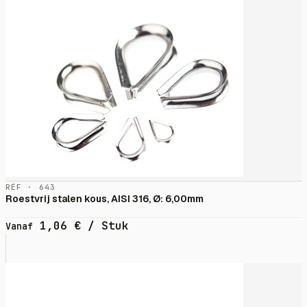
RÉF · 643
Roestvrij stalen kous, AISI 316, Ø: 6,00mm
1,06
€
/ Stuk
Vanaf