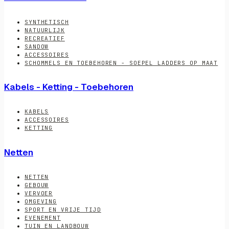
SYNTHETISCH
NATUURLIJK
RECREATIEF
SANDOW
ACCESSOIRES
SCHOMMELS EN TOEBEHOREN - SOEPEL LADDERS OP MAAT
Kabels - Ketting - Toebehoren
KABELS
ACCESSOIRES
KETTING
Netten
NETTEN
GEBOUW
VERVOER
OMGEVING
SPORT EN VRIJE TIJD
EVENEMENT
TUIN EN LANDBOUW