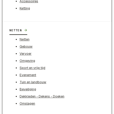
Accessoires
Ketting
→
NETTEN
Netten
Gebouw
Vervoer
Omgeving
Sport en vrije tijd
Evenement
Tuin en landbouw
Beveiliging
Dekkleden - Dekens - Doeken
Omslagen