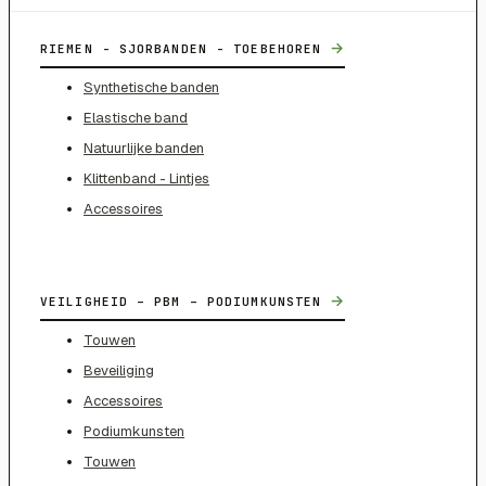
→
RIEMEN - SJORBANDEN - TOEBEHOREN
Synthetische banden
Elastische band
Natuurlijke banden
Klittenband - Lintjes
Accessoires
→
VEILIGHEID – PBM – PODIUMKUNSTEN
Touwen
Beveiliging
Accessoires
Podiumkunsten
Touwen