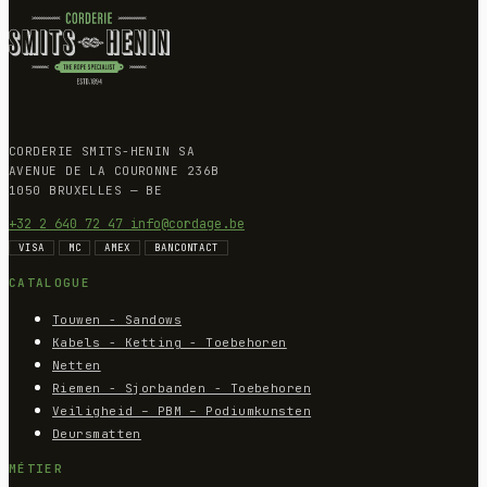
CORDERIE SMITS-HENIN SA
AVENUE DE LA COURONNE 236B
1050 BRUXELLES — BE
+32 2 640 72 47
info@cordage.be
VISA
MC
AMEX
BANCONTACT
CATALOGUE
Touwen - Sandows
Kabels - Ketting - Toebehoren
Netten
Riemen - Sjorbanden - Toebehoren
Veiligheid – PBM – Podiumkunsten
Deursmatten
MÉTIER