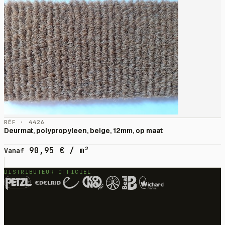
RÉF · 4426
Deurmat, polypropyleen, beige, 12mm, op maat
90,95
€
/ m²
Vanaf
DISTRIBUTEUR OFFICIEL —