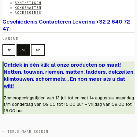
SYNTHETISCH
KOKOSMATTEN
ACCESSOIRES
Geschiedenis
Contacteren
Levering
+32 2 640 72
47
LANGUE
fr
nl
en
Ontdek in één klik al onze producten op maat!
Netten, touwen, riemen, matten, ladders, dekzeilen,
klimtouwen, schommels... En nog meer als u dat
wilt!
Zomeropeningstijden van 13 juli tot en met 14 augustus: maandag
t/m donderdag van 09.00 tot 16.00 uur – vrijdag van 09.00 tot
15.00 uur
← TERUG NAAR ZOEKEN