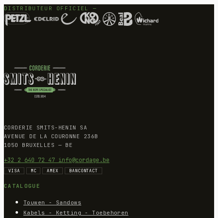
DISTRIBUTEUR OFFICIEL —
CORDERIE SMITS-HENIN SA
AVENUE DE LA COURONNE 236B
1050 BRUXELLES — BE
+32 2 640 72 47
info@cordage.be
VISA
MC
AMEX
BANCONTACT
CATALOGUE
Touwen - Sandows
Kabels - Ketting - Toebehoren