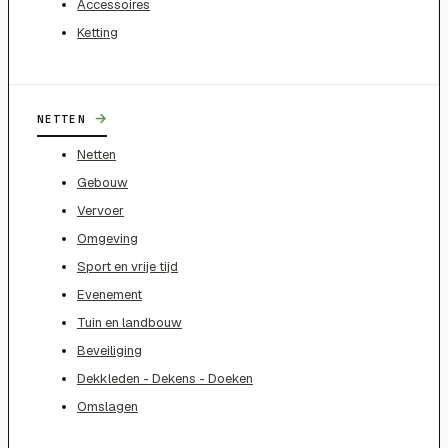
Accessoires
Ketting
→
NETTEN
Netten
Gebouw
Vervoer
Omgeving
Sport en vrije tijd
Evenement
Tuin en landbouw
Beveiliging
Dekkleden - Dekens - Doeken
Omslagen