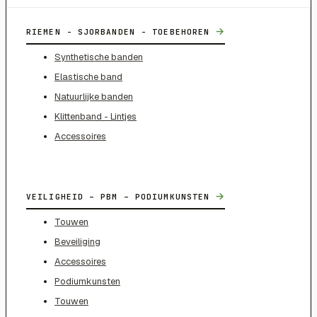
→
RIEMEN - SJORBANDEN - TOEBEHOREN
Synthetische banden
Elastische band
Natuurlijke banden
Klittenband - Lintjes
Accessoires
→
VEILIGHEID – PBM – PODIUMKUNSTEN
Touwen
Beveiliging
Accessoires
Podiumkunsten
Touwen