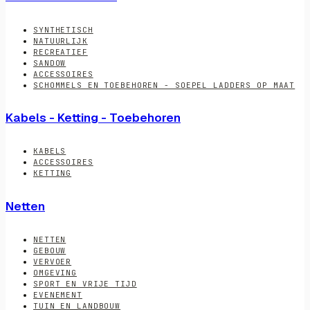
SYNTHETISCH
NATUURLIJK
RECREATIEF
SANDOW
ACCESSOIRES
SCHOMMELS EN TOEBEHOREN - SOEPEL LADDERS OP MAAT
Kabels - Ketting - Toebehoren
KABELS
ACCESSOIRES
KETTING
Netten
NETTEN
GEBOUW
VERVOER
OMGEVING
SPORT EN VRIJE TIJD
EVENEMENT
TUIN EN LANDBOUW