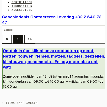
SYNTHETISCH
KOKOSMATTEN
ACCESSOIRES
Geschiedenis
Contacteren
Levering
+32 2 640 72
47
LANGUE
fr
nl
en
Ontdek in één klik al onze producten op maat!
Netten, touwen, riemen, matten, ladders, dekzeilen,
klimtouwen, schommels... En nog meer als u dat
wilt!
Zomeropeningstijden van 13 juli tot en met 14 augustus: maandag
t/m donderdag van 09.00 tot 16.00 uur – vrijdag van 09.00 tot
15.00 uur
← TERUG NAAR ZOEKEN