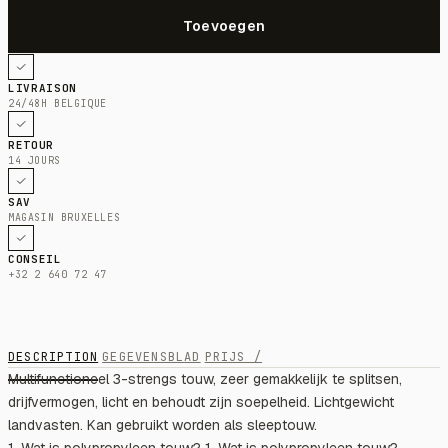
LIVRAISON
24/48H BELGIQUE
RETOUR
14 JOURS
SAV
MAGASIN BRUXELLES
CONSEIL
+32 2 640 72 47
DESCRIPTION
GEGEVENSBLAD
PRIJS /
Multifunctioneel 3-strengs touw, zeer gemakkelijk te splitsen,
drijfvermogen, licht en behoudt zijn soepelheid. Lichtgewicht
landvasten. Kan gebruikt worden als sleeptouw.
1. Wat is polypropyleen touw? 1. Wat is polypropyleen touw?