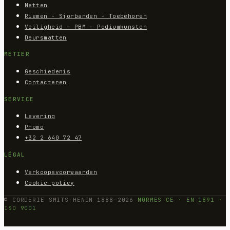
Netten
Riemen - Sjorbanden - Toebehoren
Veiligheid – PBM – Podiumkunsten
Deursmatten
MÉTIER
Geschiedenis
Contacteren
SERVICE
Levering
Promo
+32 2 640 72 47
LÉGAL
Verkoopsvoorwaarden
Cookie policy
© CORDERIE SMITS-HENIN 1888—2026
NORMES CE · EN 1891 ·
ISO 9001