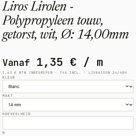
Liros Lirolen -
Polypropyleen touw,
getorst, wit, Ø: 14,00mm
1,35
€
/ m
Vanaf
1,63
€
BTW INBEGREPEN · TVA INCL. · LIVRAISON 24/48H
KLEUR
MAAT
HOEVEELHEID
M