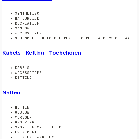
SYNTHETISCH
NATUURLIJK
RECREATIEF
SANDOW
ACCESSOIRES
SCHOMMELS EN TOEBEHOREN - SOEPEL LADDERS OP MAAT
Kabels - Ketting - Toebehoren
KABELS
ACCESSOIRES
KETTING
Netten
NETTEN
GEBOUW
VERVOER
OMGEVING
SPORT EN VRIJE TIJD
EVENEMENT
TUIN EN LANDBOUW