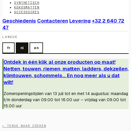
SYNTHETISCH
KOKOSMATTEN
ACCESSOIRES
Geschiedenis
Contacteren
Levering
+32 2 640 72
47
LANGUE
fr
nl
en
Ontdek in één klik al onze producten op maat!
Netten, touwen, riemen, matten, ladders, dekzeilen,
klimtouwen, schommels... En nog meer als u dat
wilt!
Zomeropeningstijden van 13 juli tot en met 14 augustus: maandag
t/m donderdag van 09.00 tot 16.00 uur – vrijdag van 09.00 tot
15.00 uur
← TERUG NAAR ZOEKEN