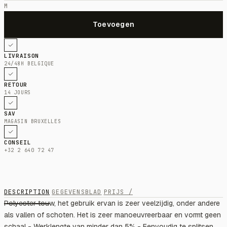
M
LIVRAISON
24/48H BELGIQUE
RETOUR
14 JOURS
SAV
MAGASIN BRUXELLES
CONSEIL
+32 2 640 72 47
DESCRIPTION
GEGEVENSBLAD
PRIJS /
Polyester touw, het gebruik ervan is zeer veelzijdig, onder andere
als vallen of schoten. Het is zeer manoeuvreerbaar en vormt geen
schaal - Werklengte van minder dan 5% - Eenvoudig te splitsen