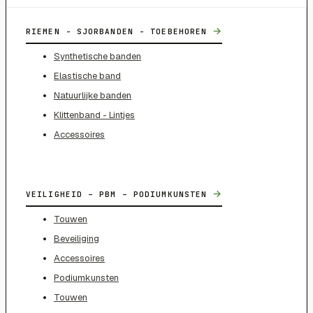
→
RIEMEN - SJORBANDEN - TOEBEHOREN
Synthetische banden
Elastische band
Natuurlijke banden
Klittenband - Lintjes
Accessoires
→
VEILIGHEID – PBM – PODIUMKUNSTEN
Touwen
Beveiliging
Accessoires
Podiumkunsten
Touwen