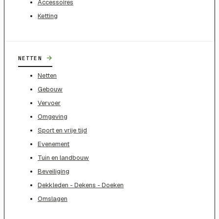
Accessoires
Ketting
→
NETTEN
Netten
Gebouw
Vervoer
Omgeving
Sport en vrije tijd
Evenement
Tuin en landbouw
Beveiliging
Dekkleden - Dekens - Doeken
Omslagen