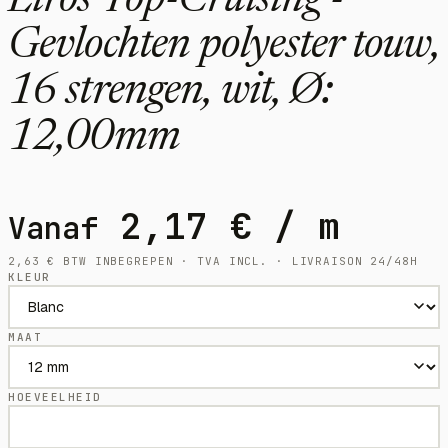
Liros Top-Cruising -
Gevlochten polyester touw,
16 strengen, wit, Ø:
12,00mm
2,17
€
/ m
Vanaf
2,63
€
BTW INBEGREPEN · TVA INCL. · LIVRAISON 24/48H
KLEUR
MAAT
HOEVEELHEID