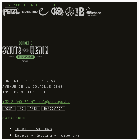
DISTRIBUTEUR OFFICIEL —
CORDERIE SMITS-HENIN SA
AVENUE DE LA COURONNE 236B
1050 BRUXELLES — BE
+32 2 640 72 47
info@cordage.be
VISA
MC
AMEX
BANCONTACT
CATALOGUE
Touwen - Sandows
Kabels - Ketting - Toebehoren