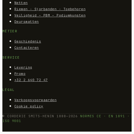
Netten
Riemen - Sjorbanden - Toebehoren
Veiligheid – PBM – Podiumkunsten
Deursmatten
MÉTIER
Geschiedenis
Contacteren
SERVICE
Levering
Promo
+32 2 640 72 47
LÉGAL
Verkoopsvoorwaarden
Cookie policy
© CORDERIE SMITS-HENIN 1888—2026
NORMES CE · EN 1891 ·
ISO 9001