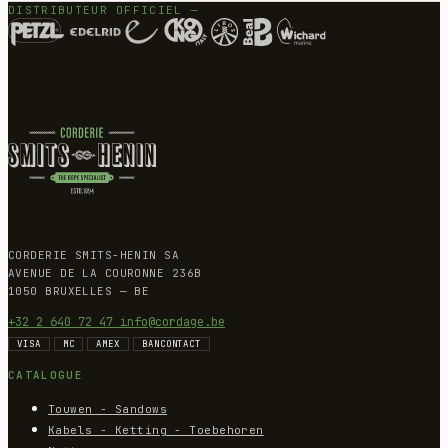
DISTRIBUTEUR OFFICIEL —
CORDERIE SMITS-HENIN SA
AVENUE DE LA COURONNE 236B
1050 BRUXELLES — BE
+32 2 640 72 47
info@cordage.be
VISA
MC
AMEX
BANCONTACT
CATALOGUE
Touwen - Sandows
Kabels - Ketting - Toebehoren