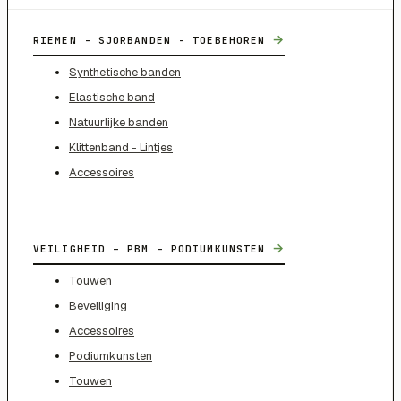
→
RIEMEN - SJORBANDEN - TOEBEHOREN
Synthetische banden
Elastische band
Natuurlijke banden
Klittenband - Lintjes
Accessoires
→
VEILIGHEID – PBM – PODIUMKUNSTEN
Touwen
Beveiliging
Accessoires
Podiumkunsten
Touwen