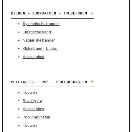
→
RIEMEN - SJORBANDEN - TOEBEHOREN
Synthetische banden
Elastische band
Natuurlijke banden
Klittenband - Lintjes
Accessoires
→
VEILIGHEID – PBM – PODIUMKUNSTEN
Touwen
Beveiliging
Accessoires
Podiumkunsten
Touwen