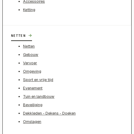
Accessoires
Ketting
→
NETTEN
Netten
Gebouw
Vervoer
Omgeving
Sport en vrije tijd
Evenement
Tuin en landbouw
Beveiliging
Dekkleden - Dekens - Doeken
Omslagen