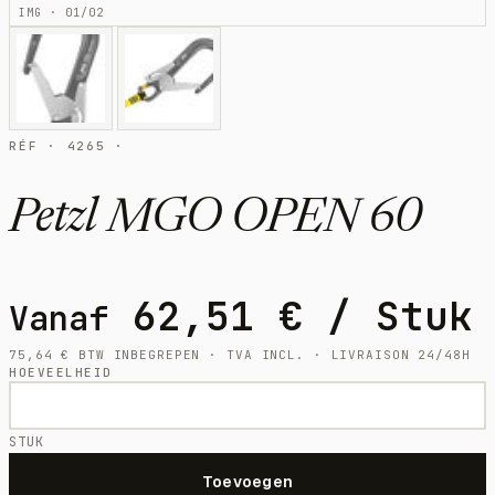
IMG · 01/02
RÉF · 4265 ·
Petzl MGO OPEN 60
62,51
€
/ Stuk
Vanaf
75,64
€
BTW INBEGREPEN · TVA INCL. · LIVRAISON 24/48H
HOEVEELHEID
STUK