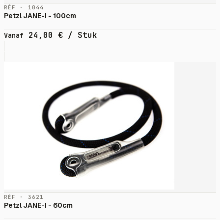
RÉF · 1044
Petzl JANE-I - 100cm
24,00
€
/ Stuk
Vanaf
RÉF · 3621
Petzl JANE-I - 60cm