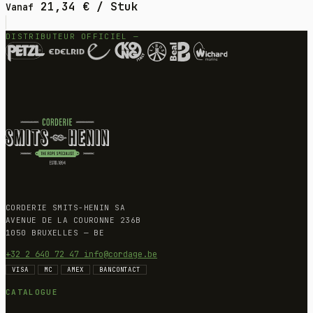
21,34
€
/ Stuk
Vanaf
DISTRIBUTEUR OFFICIEL —
CORDERIE SMITS-HENIN SA
AVENUE DE LA COURONNE 236B
1050 BRUXELLES — BE
+32 2 640 72 47
info@cordage.be
VISA
MC
AMEX
BANCONTACT
CATALOGUE