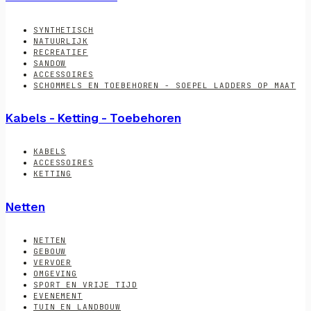
SYNTHETISCH
NATUURLIJK
RECREATIEF
SANDOW
ACCESSOIRES
SCHOMMELS EN TOEBEHOREN - SOEPEL LADDERS OP MAAT
Kabels - Ketting - Toebehoren
KABELS
ACCESSOIRES
KETTING
Netten
NETTEN
GEBOUW
VERVOER
OMGEVING
SPORT EN VRIJE TIJD
EVENEMENT
TUIN EN LANDBOUW