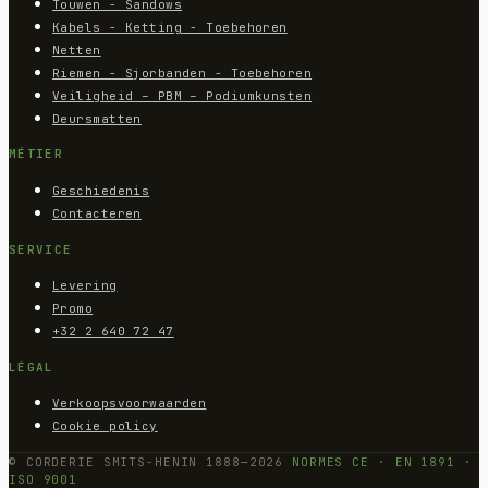
Touwen - Sandows
Kabels - Ketting - Toebehoren
Netten
Riemen - Sjorbanden - Toebehoren
Veiligheid – PBM – Podiumkunsten
Deursmatten
MÉTIER
Geschiedenis
Contacteren
SERVICE
Levering
Promo
+32 2 640 72 47
LÉGAL
Verkoopsvoorwaarden
Cookie policy
© CORDERIE SMITS-HENIN 1888—2026
NORMES CE · EN 1891 ·
ISO 9001