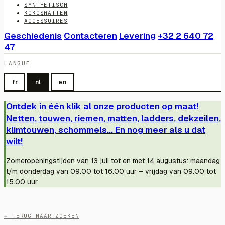
SYNTHETISCH
KOKOSMATTEN
ACCESSOIRES
Geschiedenis
Contacteren
Levering
+32 2 640 72
47
LANGUE
fr
nl
en
Ontdek in één klik al onze producten op maat!
Netten, touwen, riemen, matten, ladders, dekzeilen,
klimtouwen, schommels... En nog meer als u dat
wilt!
Zomeropeningstijden van 13 juli tot en met 14 augustus: maandag
t/m donderdag van 09.00 tot 16.00 uur – vrijdag van 09.00 tot
15.00 uur
← TERUG NAAR ZOEKEN