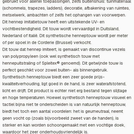
gebruikt voor allerlei toepassingen, zelfs buitenshuis: tuinmateriaal
(schommels, trapezes, ladders), decoratie, afbakening van ruimtes,
metselwerk, ambachten of zelfs het ophangen van voorwerpen.
Dit hennep imitatietouw heeft een uitstekende UV‑ en
vochtbestendigheid. Dit touw wordt vervaardigd in Duitsland,
Nederland of Italië. Dit synthetische henneptouw wordt per meter
of per spoel in de Corderie (Brussel) verkocht.
Dit touw dat hennep imiteert, is gemaakt van discontinue vezels
van polypropyleen (ook wel synthetisch touw met
hennepuitstraling of Spleitex® genoemd). Dit getwijnde touw is
perfect geschikt voor zowel buiten- als binnengebruik.
Synthetisch henneptouw biedt een zeer goede prijs-
kwaliteitverhouding, ligt goed in de hand, is zeer waterafstotend,
licht en drijft. Dit product is echter niet erg bestand tegen slijtage
en hoge temperaturen. Hoewel synthetisch henneptouw visueel en
tactiel bijna niet te onderscheiden is van natuurlijk henneptouw,
biedt het toch een aantal voordelen: het is geurneutraal, neemt
geen vocht op (zoals bijvoorbeeld zweet van de handen), is
sterker en kan worden schoongemaakt met een vochtige doek,
waardoor het zeer onderhoudsvriendelijk is.