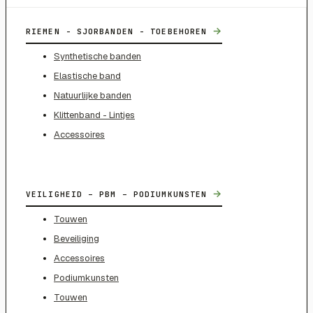
→
RIEMEN - SJORBANDEN - TOEBEHOREN
Synthetische banden
Elastische band
Natuurlijke banden
Klittenband - Lintjes
Accessoires
→
VEILIGHEID – PBM – PODIUMKUNSTEN
Touwen
Beveiliging
Accessoires
Podiumkunsten
Touwen