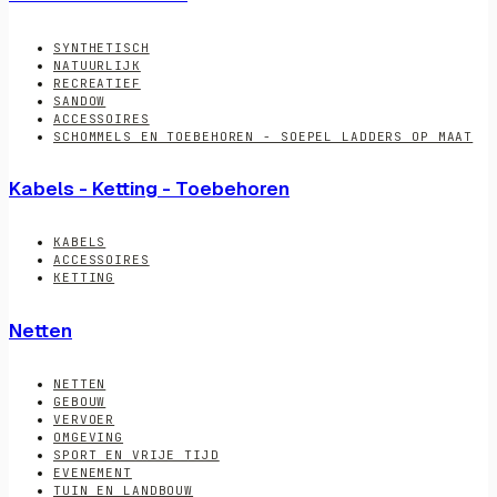
SYNTHETISCH
NATUURLIJK
RECREATIEF
SANDOW
ACCESSOIRES
SCHOMMELS EN TOEBEHOREN - SOEPEL LADDERS OP MAAT
Kabels - Ketting - Toebehoren
KABELS
ACCESSOIRES
KETTING
Netten
NETTEN
GEBOUW
VERVOER
OMGEVING
SPORT EN VRIJE TIJD
EVENEMENT
TUIN EN LANDBOUW