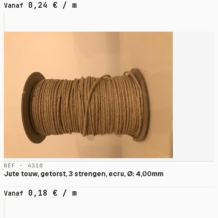
0,24
€
/ m
Vanaf
RÉF · 4310
Jute touw, getorst, 3 strengen, ecru, Ø: 4,00mm
0,18
€
/ m
Vanaf