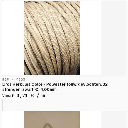
RÉF · 4333
Liros Herkules Color - Polyester touw, gevlochten, 32
strengen, zwart, Ø: 4,00mm
0,71
€
/ m
Vanaf