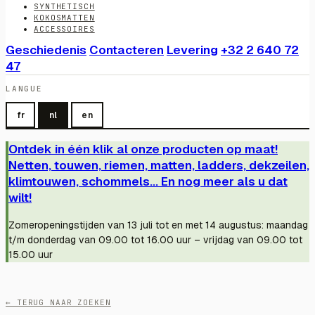
SYNTHETISCH
KOKOSMATTEN
ACCESSOIRES
Geschiedenis
Contacteren
Levering
+32 2 640 72
47
LANGUE
fr
nl
en
Ontdek in één klik al onze producten op maat!
Netten, touwen, riemen, matten, ladders, dekzeilen,
klimtouwen, schommels... En nog meer als u dat
wilt!
Zomeropeningstijden van 13 juli tot en met 14 augustus: maandag
t/m donderdag van 09.00 tot 16.00 uur – vrijdag van 09.00 tot
15.00 uur
← TERUG NAAR ZOEKEN