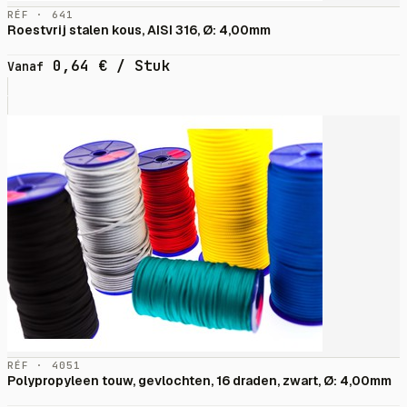
RÉF · 641
Roestvrij stalen kous, AISI 316, Ø: 4,00mm
0,64
€
/ Stuk
Vanaf
RÉF · 4051
Polypropyleen touw, gevlochten, 16 draden, zwart, Ø: 4,00mm