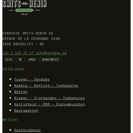
CORDERIE SMITS-HENIN SA
AVENUE DE LA COURONNE 236B
1050 BRUXELLES — BE
+32 2 640 72 47
info@cordage.be
VISA
MC
AMEX
BANCONTACT
CATALOGUE
Touwen - Sandows
Kabels - Ketting - Toebehoren
Netten
Riemen - Sjorbanden - Toebehoren
Veiligheid – PBM – Podiumkunsten
Deursmatten
MÉTIER
Geschiedenis