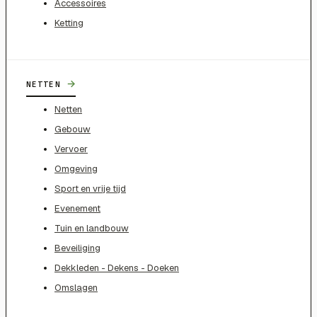
Accessoires
Ketting
→
NETTEN
Netten
Gebouw
Vervoer
Omgeving
Sport en vrije tijd
Evenement
Tuin en landbouw
Beveiliging
Dekkleden - Dekens - Doeken
Omslagen