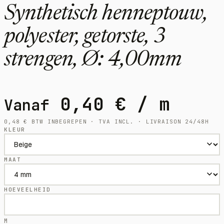
Synthetisch henneptouw,
polyester, getorste, 3
strengen, Ø: 4,00mm
0,40
€
/ m
Vanaf
0,48
€
BTW INBEGREPEN · TVA INCL. · LIVRAISON 24/48H
KLEUR
MAAT
HOEVEELHEID
M