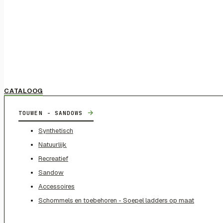
CATALOOG
→
TOUWEN - SANDOWS
Synthetisch
Natuurlijk
Recreatief
Sandow
Accessoires
Schommels en toebehoren - Soepel ladders op maat