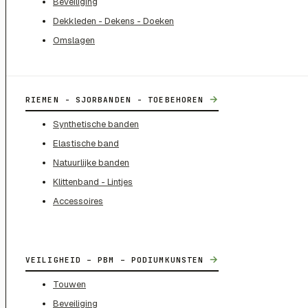
Beveiliging
Dekkleden - Dekens - Doeken
Omslagen
→
RIEMEN - SJORBANDEN - TOEBEHOREN
Synthetische banden
Elastische band
Natuurlijke banden
Klittenband - Lintjes
Accessoires
→
VEILIGHEID – PBM – PODIUMKUNSTEN
Touwen
Beveiliging