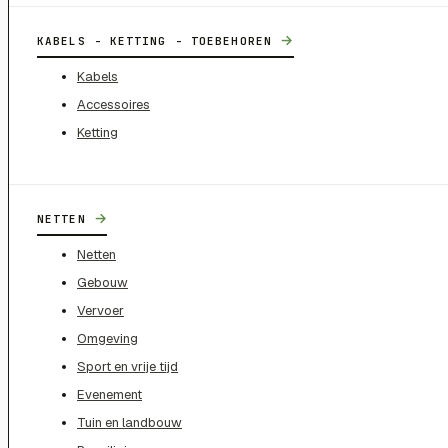
→
KABELS - KETTING - TOEBEHOREN
Kabels
Accessoires
Ketting
→
NETTEN
Netten
Gebouw
Vervoer
Omgeving
Sport en vrije tijd
Evenement
Tuin en landbouw