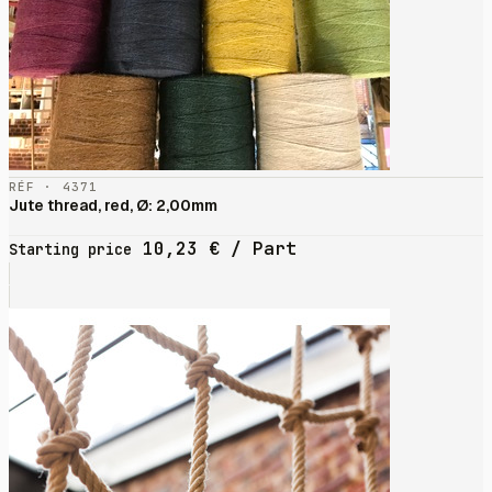
RÉF · 4371
Jute thread, red, Ø: 2,00mm
10,23
€
/ Part
Starting price