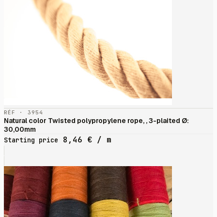
RÉF · 3954
Natural color Twisted polypropylene rope, , 3-plaited Ø:
30,00mm
8,46
€
/ m
Starting price