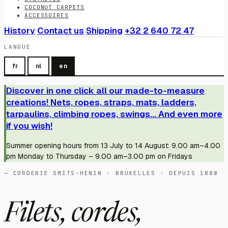
COCONUT CARPETS
ACCESSOIRES
History
Contact us
Shipping
+32 2 640 72 47
LANGUE
fr
nl
en
Discover in one click all our made-to-measure
creations! Nets, ropes, straps, mats, ladders,
tarpaulins, climbing ropes, swings... And even more
if you wish!
Summer opening hours from 13 July to 14 August: 9.00 am–4.00
pm Monday to Thursday – 9.00 am–3.00 pm on Fridays
— CORDERIE SMITS-HENIN · BRUXELLES · DEPUIS 1888
Filets, cordes,