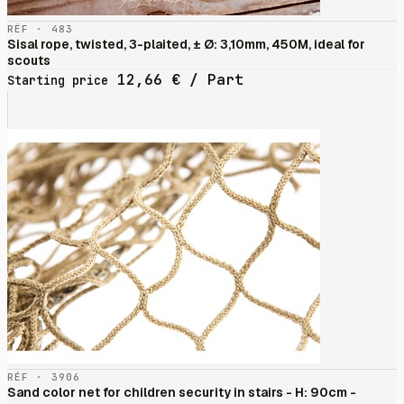
RÉF · 483
Sisal rope, twisted, 3-plaited, ± Ø: 3,10mm, 450M, ideal for
scouts
12,66
€
/ Part
Starting price
RÉF · 3906
Sand color net for children security in stairs - H: 90cm -