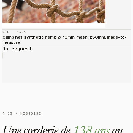
RÉF · 1475
Climb net, synthetic hemp Ø: 18mm, mesh: 250mm, made-to-
measure
On request
§ 03 · HISTOIRE
Une corderie de
138 ans
au