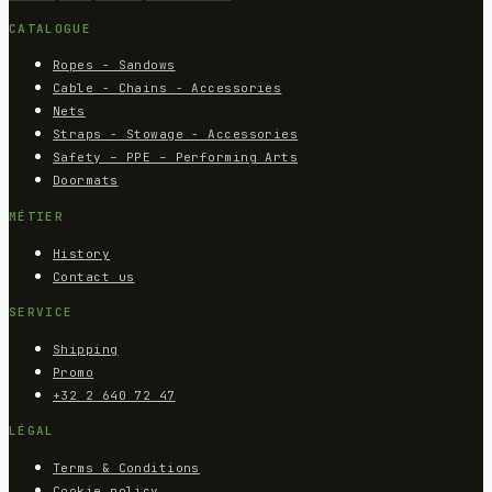
CATALOGUE
Ropes - Sandows
Cable - Chains - Accessories
Nets
Straps - Stowage - Accessories
Safety – PPE – Performing Arts
Doormats
MÉTIER
History
Contact us
SERVICE
Shipping
Promo
+32 2 640 72 47
LÉGAL
Terms & Conditions
Cookie policy