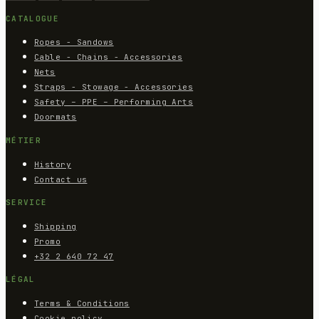
CATALOGUE
Ropes - Sandows
Cable - Chains - Accessories
Nets
Straps - Stowage - Accessories
Safety – PPE – Performing Arts
Doormats
MÉTIER
History
Contact us
SERVICE
Shipping
Promo
+32 2 640 72 47
LÉGAL
Terms & Conditions
Cookie policy