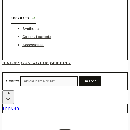
→
DOORMATS
Synthetic
Coconut carpets
Accessoires
HISTORY
CONTACT US
SHIPPING
Search
Search
EN
fr
nl
en