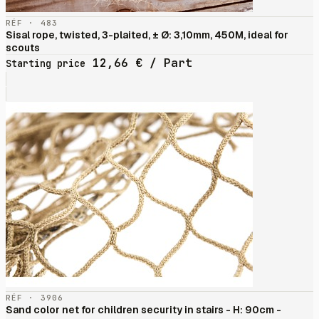
RÉF · 483
Sisal rope, twisted, 3-plaited, ± Ø: 3,10mm, 450M, ideal for
scouts
12,66
€
/ Part
Starting price
RÉF · 3906
Sand color net for children security in stairs - H: 90cm -