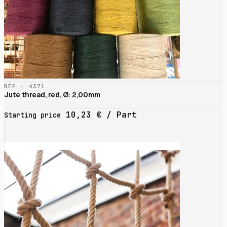
RÉF · 4371
Jute thread, red, Ø: 2,00mm
10,23
€
/ Part
Starting price