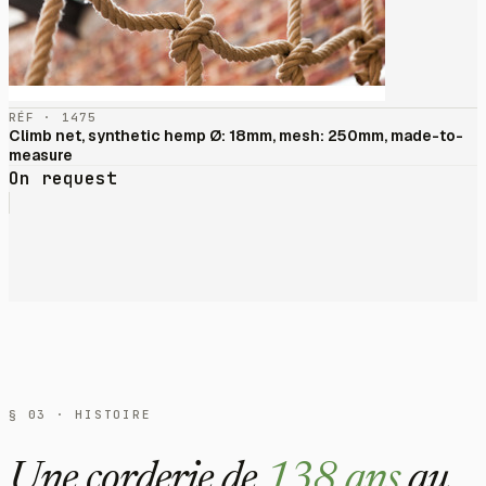
RÉF · 1475
Climb net, synthetic hemp Ø: 18mm, mesh: 250mm, made-to-
measure
On request
§ 03 · HISTOIRE
Une corderie de
138 ans
au