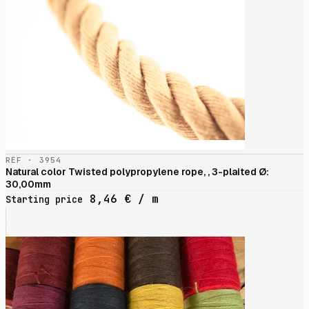
RÉF · 3954
Natural color Twisted polypropylene rope, , 3-plaited Ø:
30,00mm
8,46
€
/ m
Starting price