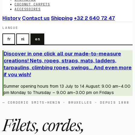
COCONUT CARPETS
ACCESSOIRES
History
Contact us
Shipping
+32 2 640 72 47
LANGUE
fr
nl
en
Discover in one click all our made-to-measure
creations! Nets, ropes, straps, mats, ladders,
tarpaulins, climbing ropes, swings... And even more
if you wish!
Summer opening hours from 13 July to 14 August: 9.00 am–4.00
pm Monday to Thursday – 9.00 am–3.00 pm on Fridays
— CORDERIE SMITS-HENIN · BRUXELLES · DEPUIS 1888
Filets, cordes,