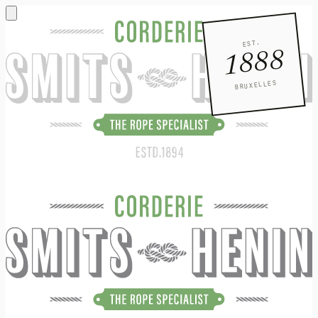
EST.
1888
BRUXELLES