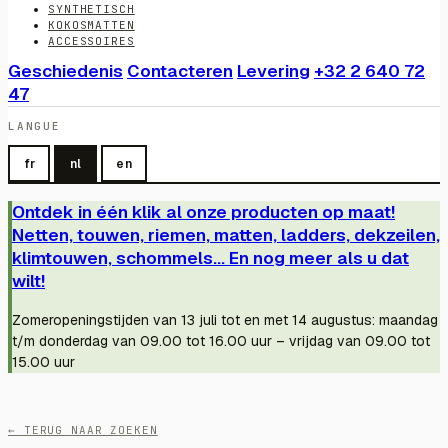
SYNTHETISCH
KOKOSMATTEN
ACCESSOIRES
Geschiedenis
Contacteren
Levering
+32 2 640 72
47
LANGUE
fr
nl
en
Ontdek in één klik al onze producten op maat!
Netten, touwen, riemen, matten, ladders, dekzeilen,
klimtouwen, schommels... En nog meer als u dat
wilt!
Zomeropeningstijden van 13 juli tot en met 14 augustus: maandag
t/m donderdag van 09.00 tot 16.00 uur – vrijdag van 09.00 tot
15.00 uur
← TERUG NAAR ZOEKEN