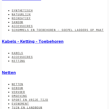
SYNTHETISCH
NATUURLIJK
RECREATIEF
SANDOW
ACCESSOIRES
SCHOMMELS EN TOEBEHOREN - SOEPEL LADDERS OP MAAT
Kabels - Ketting - Toebehoren
KABELS
ACCESSOIRES
KETTING
Netten
NETTEN
GEBOUW
VERVOER
OMGEVING
SPORT EN VRIJE TIJD
EVENEMENT
TUIN EN LANDBOUW