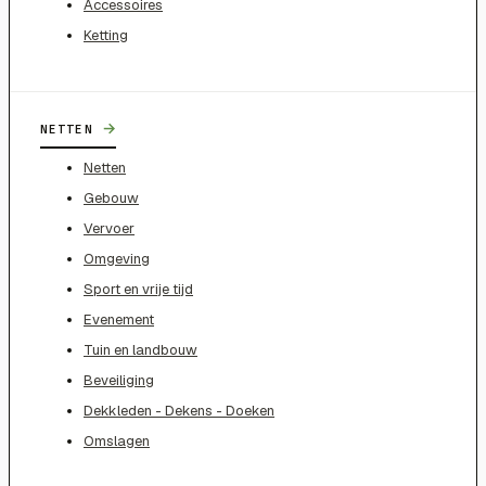
Accessoires
Ketting
→
NETTEN
Netten
Gebouw
Vervoer
Omgeving
Sport en vrije tijd
Evenement
Tuin en landbouw
Beveiliging
Dekkleden - Dekens - Doeken
Omslagen