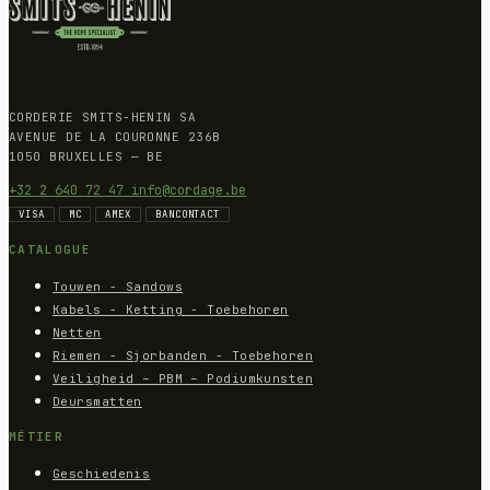
CORDERIE SMITS-HENIN SA
AVENUE DE LA COURONNE 236B
1050 BRUXELLES — BE
+32 2 640 72 47
info@cordage.be
VISA
MC
AMEX
BANCONTACT
CATALOGUE
Touwen - Sandows
Kabels - Ketting - Toebehoren
Netten
Riemen - Sjorbanden - Toebehoren
Veiligheid – PBM – Podiumkunsten
Deursmatten
MÉTIER
Geschiedenis