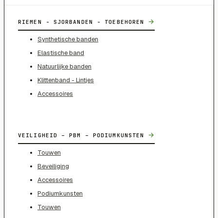
→
RIEMEN - SJORBANDEN - TOEBEHOREN
Synthetische banden
Elastische band
Natuurlijke banden
Klittenband - Lintjes
Accessoires
→
VEILIGHEID – PBM – PODIUMKUNSTEN
Touwen
Beveiliging
Accessoires
Podiumkunsten
Touwen