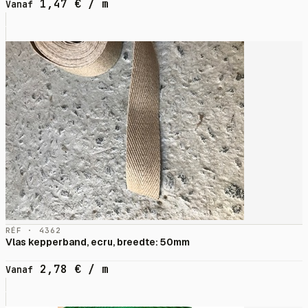
1,47
€
/ m
Vanaf
RÉF · 4362
Vlas kepperband, ecru, breedte: 50mm
2,78
€
/ m
Vanaf