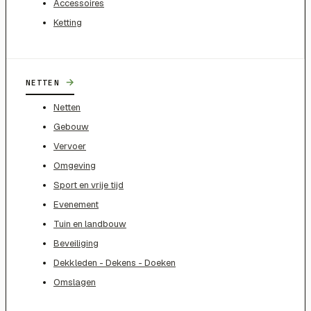
Accessoires
Ketting
→
NETTEN
Netten
Gebouw
Vervoer
Omgeving
Sport en vrije tijd
Evenement
Tuin en landbouw
Beveiliging
Dekkleden - Dekens - Doeken
Omslagen