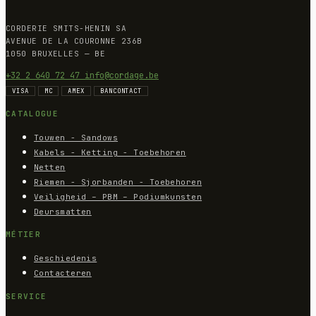
CORDERIE SMITS-HENIN SA
AVENUE DE LA COURONNE 236B
1050 BRUXELLES — BE
+32 2 640 72 47
info@cordage.be
VISA
MC
AMEX
BANCONTACT
CATALOGUE
Touwen - Sandows
Kabels - Ketting - Toebehoren
Netten
Riemen - Sjorbanden - Toebehoren
Veiligheid – PBM – Podiumkunsten
Deursmatten
MÉTIER
Geschiedenis
Contacteren
SERVICE